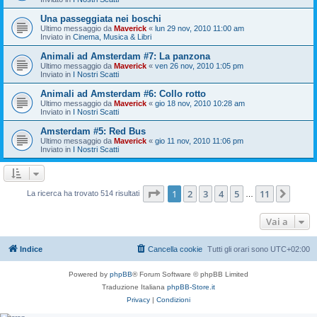
Una passeggiata nei boschi
Ultimo messaggio da
Maverick
«
lun 29 nov, 2010 11:00 am
Inviato in
Cinema, Musica & Libri
Animali ad Amsterdam #7: La panzona
Ultimo messaggio da
Maverick
«
ven 26 nov, 2010 1:05 pm
Inviato in
I Nostri Scatti
Animali ad Amsterdam #6: Collo rotto
Ultimo messaggio da
Maverick
«
gio 18 nov, 2010 10:28 am
Inviato in
I Nostri Scatti
Amsterdam #5: Red Bus
Ultimo messaggio da
Maverick
«
gio 11 nov, 2010 11:06 pm
Inviato in
I Nostri Scatti
Pagina
1
di
11
1
2
3
4
5
11
Pros
La ricerca ha trovato 514 risultati
…
Vai a
Indice
Cancella cookie
Tutti gli orari sono
UTC+02:00
Powered by
phpBB
® Forum Software © phpBB Limited
Traduzione Italiana
phpBB-Store.it
Privacy
|
Condizioni