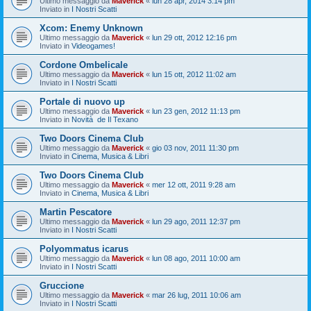
Ultimo messaggio da
Maverick
«
lun 28 apr, 2014 3:14 pm
Inviato in
I Nostri Scatti
Xcom: Enemy Unknown
Ultimo messaggio da
Maverick
«
lun 29 ott, 2012 12:16 pm
Inviato in
Videogames!
Cordone Ombelicale
Ultimo messaggio da
Maverick
«
lun 15 ott, 2012 11:02 am
Inviato in
I Nostri Scatti
Portale di nuovo up
Ultimo messaggio da
Maverick
«
lun 23 gen, 2012 11:13 pm
Inviato in
Novità de Il Texano
Two Doors Cinema Club
Ultimo messaggio da
Maverick
«
gio 03 nov, 2011 11:30 pm
Inviato in
Cinema, Musica & Libri
Two Doors Cinema Club
Ultimo messaggio da
Maverick
«
mer 12 ott, 2011 9:28 am
Inviato in
Cinema, Musica & Libri
Martin Pescatore
Ultimo messaggio da
Maverick
«
lun 29 ago, 2011 12:37 pm
Inviato in
I Nostri Scatti
Polyommatus icarus
Ultimo messaggio da
Maverick
«
lun 08 ago, 2011 10:00 am
Inviato in
I Nostri Scatti
Gruccione
Ultimo messaggio da
Maverick
«
mar 26 lug, 2011 10:06 am
Inviato in
I Nostri Scatti