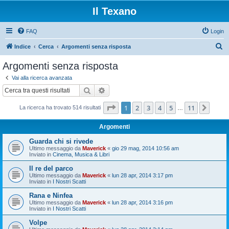
Il Texano
FAQ
Login
C
Indice
Cerca
Argomenti senza risposta
e
Argomenti senza risposta
r
Vai alla ricerca avanzata
c
Cerca
Ricerca avanzata
a
Pagina
1
di
11
1
2
3
4
5
11
Pros
La ricerca ha trovato 514 risultati
…
Argomenti
Guarda chi si rivede
Ultimo messaggio da
Maverick
«
gio 29 mag, 2014 10:56 am
Inviato in
Cinema, Musica & Libri
Il re del parco
Ultimo messaggio da
Maverick
«
lun 28 apr, 2014 3:17 pm
Inviato in
I Nostri Scatti
Rana e Ninfea
Ultimo messaggio da
Maverick
«
lun 28 apr, 2014 3:16 pm
Inviato in
I Nostri Scatti
Volpe