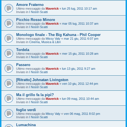
Amore Fraterno
Ultimo messaggio da
Maverick
«
lun 25 lug, 2011 10:17 am
Inviato in
I Nostri Scatti
Picchio Rosso Minore
Ultimo messaggio da
Maverick
«
mar 05 lug, 2011 10:37 am
Inviato in
I Nostri Scatti
Monologo finale - The Big Kahuna - Phil Cooper
Ultimo messaggio da
Missy Valy
«
mar 21 giu, 2011 6:07 pm
Inviato in
Cinema, Musica & Libri
Tordela
Ultimo messaggio da
Maverick
«
mer 15 giu, 2011 10:28 am
Inviato in
I Nostri Scatti
Passero
Ultimo messaggio da
Maverick
«
lun 13 giu, 2011 9:27 am
Inviato in
I Nostri Scatti
[Ritratto] Johnatan Livingston
Ultimo messaggio da
Maverick
«
ven 10 giu, 2011 12:44 pm
Inviato in
I Nostri Scatti
Ma il grillo fa la pipì?
Ultimo messaggio da
Maverick
«
lun 09 mag, 2011 10:44 am
Inviato in
I Nostri Scatti
foglie verdi
Ultimo messaggio da
Missy Valy
«
ven 06 mag, 2011 8:02 pm
Inviato in
I Nostri Scatti
Lumachina