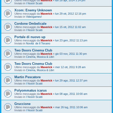
Ultimo messaggio da
Maverick
«
lun 28 apr, 2014 3:14 pm
Inviato in
I Nostri Scatti
Xcom: Enemy Unknown
Ultimo messaggio da
Maverick
«
lun 29 ott, 2012 12:16 pm
Inviato in
Videogames!
Cordone Ombelicale
Ultimo messaggio da
Maverick
«
lun 15 ott, 2012 11:02 am
Inviato in
I Nostri Scatti
Portale di nuovo up
Ultimo messaggio da
Maverick
«
lun 23 gen, 2012 11:13 pm
Inviato in
Novità de Il Texano
Two Doors Cinema Club
Ultimo messaggio da
Maverick
«
gio 03 nov, 2011 11:30 pm
Inviato in
Cinema, Musica & Libri
Two Doors Cinema Club
Ultimo messaggio da
Maverick
«
mer 12 ott, 2011 9:28 am
Inviato in
Cinema, Musica & Libri
Martin Pescatore
Ultimo messaggio da
Maverick
«
lun 29 ago, 2011 12:37 pm
Inviato in
I Nostri Scatti
Polyommatus icarus
Ultimo messaggio da
Maverick
«
lun 08 ago, 2011 10:00 am
Inviato in
I Nostri Scatti
Gruccione
Ultimo messaggio da
Maverick
«
mar 26 lug, 2011 10:06 am
Inviato in
I Nostri Scatti