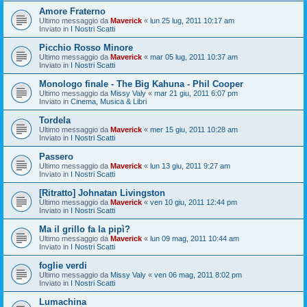
Amore Fraterno
Ultimo messaggio da
Maverick
«
lun 25 lug, 2011 10:17 am
Inviato in
I Nostri Scatti
Picchio Rosso Minore
Ultimo messaggio da
Maverick
«
mar 05 lug, 2011 10:37 am
Inviato in
I Nostri Scatti
Monologo finale - The Big Kahuna - Phil Cooper
Ultimo messaggio da
Missy Valy
«
mar 21 giu, 2011 6:07 pm
Inviato in
Cinema, Musica & Libri
Tordela
Ultimo messaggio da
Maverick
«
mer 15 giu, 2011 10:28 am
Inviato in
I Nostri Scatti
Passero
Ultimo messaggio da
Maverick
«
lun 13 giu, 2011 9:27 am
Inviato in
I Nostri Scatti
[Ritratto] Johnatan Livingston
Ultimo messaggio da
Maverick
«
ven 10 giu, 2011 12:44 pm
Inviato in
I Nostri Scatti
Ma il grillo fa la pipì?
Ultimo messaggio da
Maverick
«
lun 09 mag, 2011 10:44 am
Inviato in
I Nostri Scatti
foglie verdi
Ultimo messaggio da
Missy Valy
«
ven 06 mag, 2011 8:02 pm
Inviato in
I Nostri Scatti
Lumachina