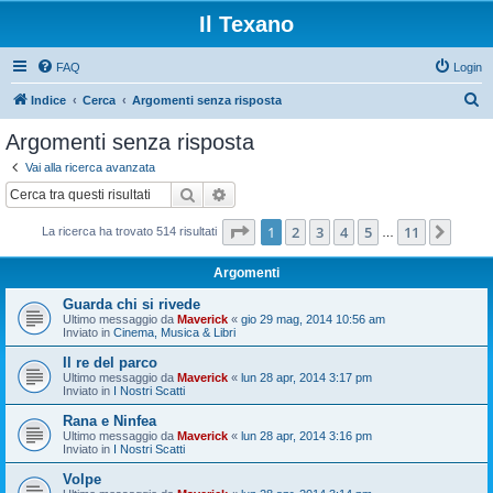
Il Texano
FAQ
Login
C
Indice
Cerca
Argomenti senza risposta
e
Argomenti senza risposta
r
Vai alla ricerca avanzata
c
Cerca
Ricerca avanzata
a
Pagina
1
di
11
1
2
3
4
5
11
Pros
La ricerca ha trovato 514 risultati
…
Argomenti
Guarda chi si rivede
Ultimo messaggio da
Maverick
«
gio 29 mag, 2014 10:56 am
Inviato in
Cinema, Musica & Libri
Il re del parco
Ultimo messaggio da
Maverick
«
lun 28 apr, 2014 3:17 pm
Inviato in
I Nostri Scatti
Rana e Ninfea
Ultimo messaggio da
Maverick
«
lun 28 apr, 2014 3:16 pm
Inviato in
I Nostri Scatti
Volpe