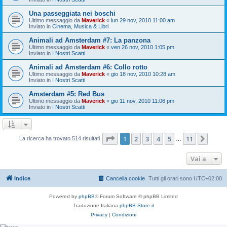
Una passeggiata nei boschi
Ultimo messaggio da
Maverick
«
lun 29 nov, 2010 11:00 am
Inviato in
Cinema, Musica & Libri
Animali ad Amsterdam #7: La panzona
Ultimo messaggio da
Maverick
«
ven 26 nov, 2010 1:05 pm
Inviato in
I Nostri Scatti
Animali ad Amsterdam #6: Collo rotto
Ultimo messaggio da
Maverick
«
gio 18 nov, 2010 10:28 am
Inviato in
I Nostri Scatti
Amsterdam #5: Red Bus
Ultimo messaggio da
Maverick
«
gio 11 nov, 2010 11:06 pm
Inviato in
I Nostri Scatti
Pagina
1
di
11
1
2
3
4
5
11
Pros
La ricerca ha trovato 514 risultati
…
Vai a
Indice
Cancella cookie
Tutti gli orari sono
UTC+02:00
Powered by
phpBB
® Forum Software © phpBB Limited
Traduzione Italiana
phpBB-Store.it
Privacy
|
Condizioni