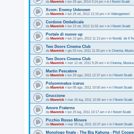
da
Maverick
»
lun 28 apr, 2014 3:14 pm
» in
I Nostri Scatti
Xcom: Enemy Unknown
da
Maverick
»
lun 29 ott, 2012 12:16 pm
» in
Videogames!
Cordone Ombelicale
da
Maverick
»
lun 15 ott, 2012 11:02 am
» in
I Nostri Scatti
Portale di nuovo up
da
Maverick
»
lun 23 gen, 2012 11:13 pm
» in
Novità de Il T
Two Doors Cinema Club
da
Maverick
»
gio 03 nov, 2011 11:30 pm
» in
Cinema, Musica
Two Doors Cinema Club
da
Maverick
»
mer 12 ott, 2011 9:28 am
» in
Cinema, Musica 
Martin Pescatore
da
Maverick
»
lun 29 ago, 2011 12:37 pm
» in
I Nostri Scatti
Polyommatus icarus
da
Maverick
»
lun 08 ago, 2011 10:00 am
» in
I Nostri Scatti
Gruccione
da
Maverick
»
mar 26 lug, 2011 10:06 am
» in
I Nostri Scatti
Amore Fraterno
da
Maverick
»
lun 25 lug, 2011 10:17 am
» in
I Nostri Scatti
Picchio Rosso Minore
da
Maverick
»
mar 05 lug, 2011 10:37 am
» in
I Nostri Scatti
Monologo finale - The Big Kahuna - Phil Coope