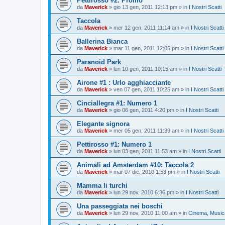
Pettirosso #2: Profilo
da
Maverick
»
gio 13 gen, 2011 12:13 pm
» in
I Nostri Scatti
Taccola
da
Maverick
»
mer 12 gen, 2011 11:14 am
» in
I Nostri Scatti
Ballerina Bianca
da
Maverick
»
mar 11 gen, 2011 12:05 pm
» in
I Nostri Scatti
Paranoid Park
da
Maverick
»
lun 10 gen, 2011 10:15 am
» in
I Nostri Scatti
Airone #1 : Urlo agghiacciante
da
Maverick
»
ven 07 gen, 2011 10:25 am
» in
I Nostri Scatti
Cinciallegra #1: Numero 1
da
Maverick
»
gio 06 gen, 2011 4:20 pm
» in
I Nostri Scatti
Elegante signora
da
Maverick
»
mer 05 gen, 2011 11:39 am
» in
I Nostri Scatti
Pettirosso #1: Numero 1
da
Maverick
»
lun 03 gen, 2011 11:53 am
» in
I Nostri Scatti
Animali ad Amsterdam #10: Taccola 2
da
Maverick
»
mar 07 dic, 2010 1:53 pm
» in
I Nostri Scatti
Mamma li turchi
da
Maverick
»
lun 29 nov, 2010 6:36 pm
» in
I Nostri Scatti
Una passeggiata nei boschi
da
Maverick
»
lun 29 nov, 2010 11:00 am
» in
Cinema, Musica