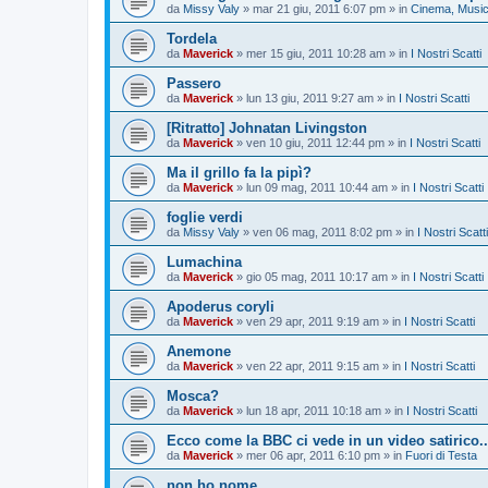
da
Missy Valy
»
mar 21 giu, 2011 6:07 pm
» in
Cinema, Musica
Tordela
da
Maverick
»
mer 15 giu, 2011 10:28 am
» in
I Nostri Scatti
Passero
da
Maverick
»
lun 13 giu, 2011 9:27 am
» in
I Nostri Scatti
[Ritratto] Johnatan Livingston
da
Maverick
»
ven 10 giu, 2011 12:44 pm
» in
I Nostri Scatti
Ma il grillo fa la pipì?
da
Maverick
»
lun 09 mag, 2011 10:44 am
» in
I Nostri Scatti
foglie verdi
da
Missy Valy
»
ven 06 mag, 2011 8:02 pm
» in
I Nostri Scatti
Lumachina
da
Maverick
»
gio 05 mag, 2011 10:17 am
» in
I Nostri Scatti
Apoderus coryli
da
Maverick
»
ven 29 apr, 2011 9:19 am
» in
I Nostri Scatti
Anemone
da
Maverick
»
ven 22 apr, 2011 9:15 am
» in
I Nostri Scatti
Mosca?
da
Maverick
»
lun 18 apr, 2011 10:18 am
» in
I Nostri Scatti
Ecco come la BBC ci vede in un video satirico..
da
Maverick
»
mer 06 apr, 2011 6:10 pm
» in
Fuori di Testa
non ho nome