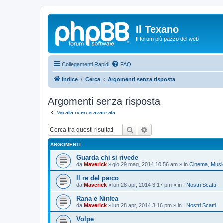
Il Texano
Il forum più pazzo del web
Collegamenti Rapidi
FAQ
Indice
Cerca
Argomenti senza risposta
Argomenti senza risposta
Vai alla ricerca avanzata
Cerca
Ricerca avanzata
ARGOMENTI
Guarda chi si rivede
da
Maverick
»
gio 29 mag, 2014 10:56 am
» in
Cinema, Music
Il re del parco
da
Maverick
»
lun 28 apr, 2014 3:17 pm
» in
I Nostri Scatti
Rana e Ninfea
da
Maverick
»
lun 28 apr, 2014 3:16 pm
» in
I Nostri Scatti
Volpe