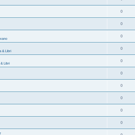
0
0
0
exano
0
 & Libri
0
& Libri
0
0
0
0
0
r