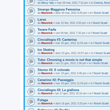
da
Missy Valy
»
mar 29 mar, 2011 7:31 pm
» in
Cinema, Music
Smergo Maggiore Femmina
da
Maverick
»
dom 20 mar, 2011 9:25 pm
» in
I Nostri Scatti
Larva
da
Maverick
»
mar 22 feb, 2011 3:50 pm
» in
I Nostri Scatti
Tevere Farfa
da
Maverick
»
ven 04 feb, 2011 7:32 pm
» in
I Nostri Scatti
Cinciallegra #3: Canterina
da
Maverick
»
mar 25 gen, 2011 11:54 am
» in
I Nostri Scatti
Ice Skating
da
Maverick
»
dom 23 gen, 2011 10:57 pm
» in
I Nostri Scatti
Tube: Choosing a movie is not that simple
da
Maverick
»
ven 21 gen, 2011 1:06 pm
» in
I Nostri Scatti
Storno #2: Il colorato
da
Maverick
»
mer 19 gen, 2011 4:40 pm
» in
I Nostri Scatti
Cenerino #2: Passeggio
da
Maverick
»
mar 18 gen, 2011 11:53 pm
» in
I Nostri Scatti
Cinciallegra #2: La giallona
da
Maverick
»
lun 17 gen, 2011 10:15 am
» in
I Nostri Scatti
Folaga
da
Maverick
»
dom 16 gen, 2011 3:20 pm
» in
I Nostri Scatti