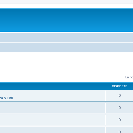
La ri
RISPOSTE
0
a & Libri
0
0
0