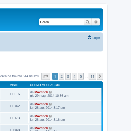
Cerca
Ricerca avanzata
Login
Pagina
1
di
11
1
2
3
4
5
11
Prossimo
cerca ha trovato 514 risultati
…
VISITE
ULTIMO MESSAGGIO
da
Maverick
11116
gio 29 mag, 2014 10:56 am
da
Maverick
11342
lun 28 apr, 2014 3:17 pm
da
Maverick
11073
lun 28 apr, 2014 3:16 pm
da
Maverick
10848