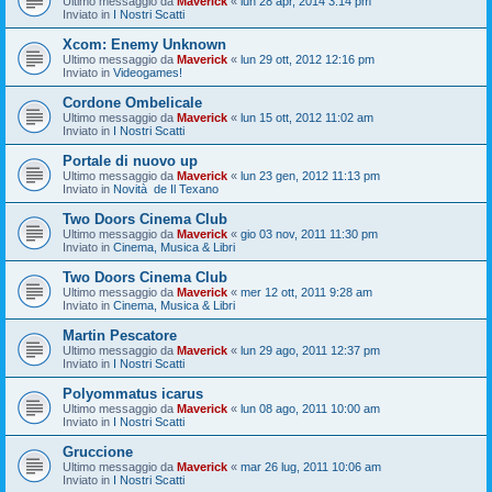
Ultimo messaggio da
Maverick
«
lun 28 apr, 2014 3:14 pm
Inviato in
I Nostri Scatti
Xcom: Enemy Unknown
Ultimo messaggio da
Maverick
«
lun 29 ott, 2012 12:16 pm
Inviato in
Videogames!
Cordone Ombelicale
Ultimo messaggio da
Maverick
«
lun 15 ott, 2012 11:02 am
Inviato in
I Nostri Scatti
Portale di nuovo up
Ultimo messaggio da
Maverick
«
lun 23 gen, 2012 11:13 pm
Inviato in
Novità de Il Texano
Two Doors Cinema Club
Ultimo messaggio da
Maverick
«
gio 03 nov, 2011 11:30 pm
Inviato in
Cinema, Musica & Libri
Two Doors Cinema Club
Ultimo messaggio da
Maverick
«
mer 12 ott, 2011 9:28 am
Inviato in
Cinema, Musica & Libri
Martin Pescatore
Ultimo messaggio da
Maverick
«
lun 29 ago, 2011 12:37 pm
Inviato in
I Nostri Scatti
Polyommatus icarus
Ultimo messaggio da
Maverick
«
lun 08 ago, 2011 10:00 am
Inviato in
I Nostri Scatti
Gruccione
Ultimo messaggio da
Maverick
«
mar 26 lug, 2011 10:06 am
Inviato in
I Nostri Scatti