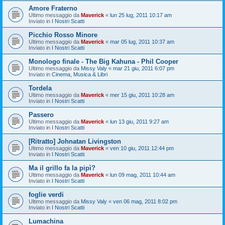
Amore Fraterno
Ultimo messaggio da
Maverick
«
lun 25 lug, 2011 10:17 am
Inviato in
I Nostri Scatti
Picchio Rosso Minore
Ultimo messaggio da
Maverick
«
mar 05 lug, 2011 10:37 am
Inviato in
I Nostri Scatti
Monologo finale - The Big Kahuna - Phil Cooper
Ultimo messaggio da
Missy Valy
«
mar 21 giu, 2011 6:07 pm
Inviato in
Cinema, Musica & Libri
Tordela
Ultimo messaggio da
Maverick
«
mer 15 giu, 2011 10:28 am
Inviato in
I Nostri Scatti
Passero
Ultimo messaggio da
Maverick
«
lun 13 giu, 2011 9:27 am
Inviato in
I Nostri Scatti
[Ritratto] Johnatan Livingston
Ultimo messaggio da
Maverick
«
ven 10 giu, 2011 12:44 pm
Inviato in
I Nostri Scatti
Ma il grillo fa la pipì?
Ultimo messaggio da
Maverick
«
lun 09 mag, 2011 10:44 am
Inviato in
I Nostri Scatti
foglie verdi
Ultimo messaggio da
Missy Valy
«
ven 06 mag, 2011 8:02 pm
Inviato in
I Nostri Scatti
Lumachina