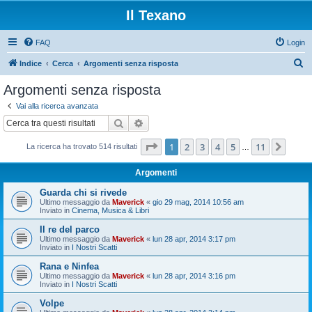
Il Texano
FAQ
Login
C
Indice
Cerca
Argomenti senza risposta
e
Argomenti senza risposta
r
Vai alla ricerca avanzata
c
Cerca
Ricerca avanzata
a
Pagina
1
di
11
1
2
3
4
5
11
Pros
La ricerca ha trovato 514 risultati
…
Argomenti
Guarda chi si rivede
Ultimo messaggio da
Maverick
«
gio 29 mag, 2014 10:56 am
Inviato in
Cinema, Musica & Libri
Il re del parco
Ultimo messaggio da
Maverick
«
lun 28 apr, 2014 3:17 pm
Inviato in
I Nostri Scatti
Rana e Ninfea
Ultimo messaggio da
Maverick
«
lun 28 apr, 2014 3:16 pm
Inviato in
I Nostri Scatti
Volpe