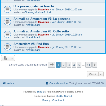
Una passeggiata nei boschi
Ultimo messaggio da
Maverick
«
lun 29 nov, 2010 11:00 am
Inviato in
Cinema, Musica & Libri
Animali ad Amsterdam #7: La panzona
Ultimo messaggio da
Maverick
«
ven 26 nov, 2010 1:05 pm
Inviato in
I Nostri Scatti
Animali ad Amsterdam #6: Collo rotto
Ultimo messaggio da
Maverick
«
gio 18 nov, 2010 10:28 am
Inviato in
I Nostri Scatti
Amsterdam #5: Red Bus
Ultimo messaggio da
Maverick
«
gio 11 nov, 2010 11:06 pm
Inviato in
I Nostri Scatti
Pagina
1
di
11
1
2
3
4
5
11
Pros
La ricerca ha trovato 514 risultati
…
Vai a
Indice
Cancella cookie
Tutti gli orari sono
UTC+02:00
Powered by
phpBB
® Forum Software © phpBB Limited
Traduzione Italiana
phpBB-Store.it
Privacy
|
Condizioni