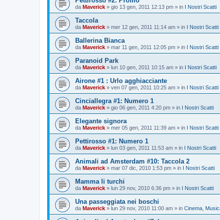
Pettirosso #2: Profilo
da
Maverick
»
gio 13 gen, 2011 12:13 pm
» in
I Nostri Scatti
Taccola
da
Maverick
»
mer 12 gen, 2011 11:14 am
» in
I Nostri Scatti
Ballerina Bianca
da
Maverick
»
mar 11 gen, 2011 12:05 pm
» in
I Nostri Scatti
Paranoid Park
da
Maverick
»
lun 10 gen, 2011 10:15 am
» in
I Nostri Scatti
Airone #1 : Urlo agghiacciante
da
Maverick
»
ven 07 gen, 2011 10:25 am
» in
I Nostri Scatti
Cinciallegra #1: Numero 1
da
Maverick
»
gio 06 gen, 2011 4:20 pm
» in
I Nostri Scatti
Elegante signora
da
Maverick
»
mer 05 gen, 2011 11:39 am
» in
I Nostri Scatti
Pettirosso #1: Numero 1
da
Maverick
»
lun 03 gen, 2011 11:53 am
» in
I Nostri Scatti
Animali ad Amsterdam #10: Taccola 2
da
Maverick
»
mar 07 dic, 2010 1:53 pm
» in
I Nostri Scatti
Mamma li turchi
da
Maverick
»
lun 29 nov, 2010 6:36 pm
» in
I Nostri Scatti
Una passeggiata nei boschi
da
Maverick
»
lun 29 nov, 2010 11:00 am
» in
Cinema, Musica