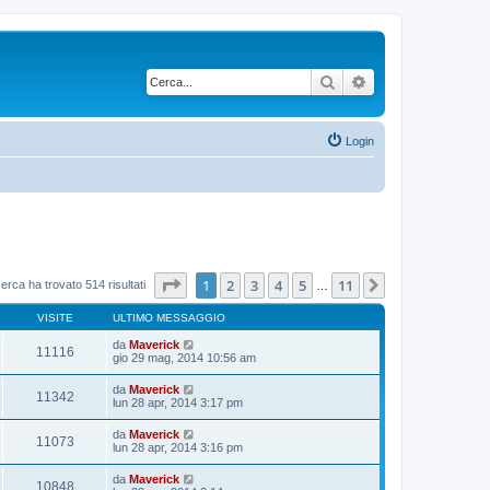
Cerca
Ricerca avanzata
Login
Pagina
1
di
11
1
2
3
4
5
11
Prossimo
cerca ha trovato 514 risultati
…
VISITE
ULTIMO MESSAGGIO
da
Maverick
11116
gio 29 mag, 2014 10:56 am
da
Maverick
11342
lun 28 apr, 2014 3:17 pm
da
Maverick
11073
lun 28 apr, 2014 3:16 pm
da
Maverick
10848