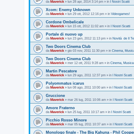
da
Maverick
»
lun 28 apr, 2014 3:14 pm
» in
I Nostri Scatti
Xcom: Enemy Unknown
da
Maverick
»
lun 29 ott, 2012 12:16 pm
» in
Videogames!
Cordone Ombelicale
da
Maverick
»
lun 15 ott, 2012 11:02 am
» in
I Nostri Scatti
Portale di nuovo up
da
Maverick
»
lun 23 gen, 2012 11:13 pm
» in
Novità de Il T
Two Doors Cinema Club
da
Maverick
»
gio 03 nov, 2011 11:30 pm
» in
Cinema, Musica
Two Doors Cinema Club
da
Maverick
»
mer 12 ott, 2011 9:28 am
» in
Cinema, Musica 
Martin Pescatore
da
Maverick
»
lun 29 ago, 2011 12:37 pm
» in
I Nostri Scatti
Polyommatus icarus
da
Maverick
»
lun 08 ago, 2011 10:00 am
» in
I Nostri Scatti
Gruccione
da
Maverick
»
mar 26 lug, 2011 10:06 am
» in
I Nostri Scatti
Amore Fraterno
da
Maverick
»
lun 25 lug, 2011 10:17 am
» in
I Nostri Scatti
Picchio Rosso Minore
da
Maverick
»
mar 05 lug, 2011 10:37 am
» in
I Nostri Scatti
Monologo finale - The Big Kahuna - Phil Coope