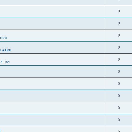
0
0
0
exano
0
 & Libri
0
& Libri
0
0
0
0
0
r