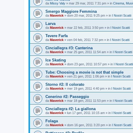
da
Missy Valy
»
mar 29 mar, 2011 7:31 pm
» in
Cinema, Music
Smergo Maggiore Femmina
da
Maverick
»
dom 20 mar, 2011 9:25 pm
» in
I Nostri Scatti
Larva
da
Maverick
»
mar 22 feb, 2011 3:50 pm
» in
I Nostri Scatti
Tevere Farfa
da
Maverick
»
ven 04 feb, 2011 7:32 pm
» in
I Nostri Scatti
Cinciallegra #3: Canterina
da
Maverick
»
mar 25 gen, 2011 11:54 am
» in
I Nostri Scatti
Ice Skating
da
Maverick
»
dom 23 gen, 2011 10:57 pm
» in
I Nostri Scatti
Tube: Choosing a movie is not that simple
da
Maverick
»
ven 21 gen, 2011 1:06 pm
» in
I Nostri Scatti
Storno #2: Il colorato
da
Maverick
»
mer 19 gen, 2011 4:40 pm
» in
I Nostri Scatti
Cenerino #2: Passeggio
da
Maverick
»
mar 18 gen, 2011 11:53 pm
» in
I Nostri Scatti
Cinciallegra #2: La giallona
da
Maverick
»
lun 17 gen, 2011 10:15 am
» in
I Nostri Scatti
Folaga
da
Maverick
»
dom 16 gen, 2011 3:20 pm
» in
I Nostri Scatti