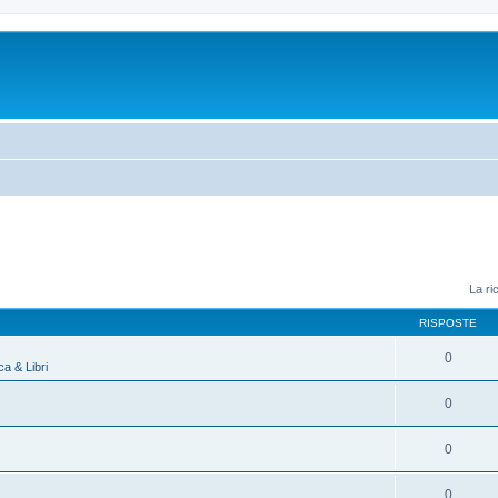
La ri
RISPOSTE
0
a & Libri
0
0
0