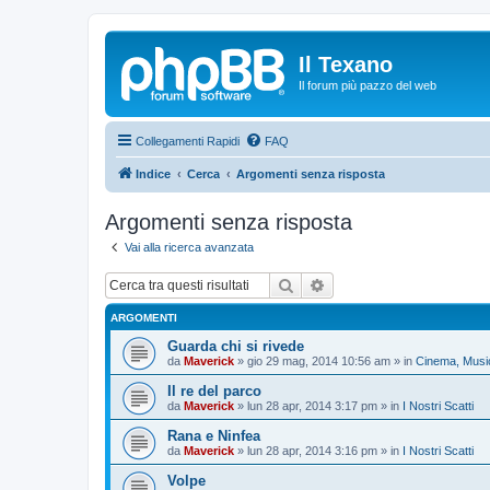
Il Texano
Il forum più pazzo del web
Collegamenti Rapidi
FAQ
Indice
Cerca
Argomenti senza risposta
Argomenti senza risposta
Vai alla ricerca avanzata
Cerca
Ricerca avanzata
ARGOMENTI
Guarda chi si rivede
da
Maverick
»
gio 29 mag, 2014 10:56 am
» in
Cinema, Music
Il re del parco
da
Maverick
»
lun 28 apr, 2014 3:17 pm
» in
I Nostri Scatti
Rana e Ninfea
da
Maverick
»
lun 28 apr, 2014 3:16 pm
» in
I Nostri Scatti
Volpe