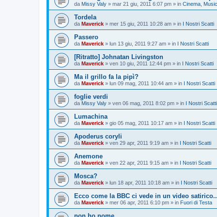
da
Missy Valy
»
mar 21 giu, 2011 6:07 pm
» in
Cinema, Musica
Tordela
da
Maverick
»
mer 15 giu, 2011 10:28 am
» in
I Nostri Scatti
Passero
da
Maverick
»
lun 13 giu, 2011 9:27 am
» in
I Nostri Scatti
[Ritratto] Johnatan Livingston
da
Maverick
»
ven 10 giu, 2011 12:44 pm
» in
I Nostri Scatti
Ma il grillo fa la pipì?
da
Maverick
»
lun 09 mag, 2011 10:44 am
» in
I Nostri Scatti
foglie verdi
da
Missy Valy
»
ven 06 mag, 2011 8:02 pm
» in
I Nostri Scatti
Lumachina
da
Maverick
»
gio 05 mag, 2011 10:17 am
» in
I Nostri Scatti
Apoderus coryli
da
Maverick
»
ven 29 apr, 2011 9:19 am
» in
I Nostri Scatti
Anemone
da
Maverick
»
ven 22 apr, 2011 9:15 am
» in
I Nostri Scatti
Mosca?
da
Maverick
»
lun 18 apr, 2011 10:18 am
» in
I Nostri Scatti
Ecco come la BBC ci vede in un video satirico..
da
Maverick
»
mer 06 apr, 2011 6:10 pm
» in
Fuori di Testa
non ho nome