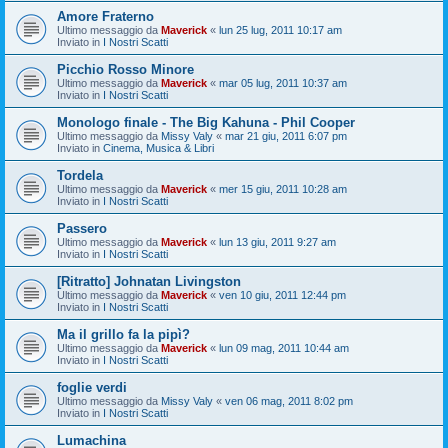
Amore Fraterno
Ultimo messaggio da
Maverick
«
lun 25 lug, 2011 10:17 am
Inviato in
I Nostri Scatti
Picchio Rosso Minore
Ultimo messaggio da
Maverick
«
mar 05 lug, 2011 10:37 am
Inviato in
I Nostri Scatti
Monologo finale - The Big Kahuna - Phil Cooper
Ultimo messaggio da
Missy Valy
«
mar 21 giu, 2011 6:07 pm
Inviato in
Cinema, Musica & Libri
Tordela
Ultimo messaggio da
Maverick
«
mer 15 giu, 2011 10:28 am
Inviato in
I Nostri Scatti
Passero
Ultimo messaggio da
Maverick
«
lun 13 giu, 2011 9:27 am
Inviato in
I Nostri Scatti
[Ritratto] Johnatan Livingston
Ultimo messaggio da
Maverick
«
ven 10 giu, 2011 12:44 pm
Inviato in
I Nostri Scatti
Ma il grillo fa la pipì?
Ultimo messaggio da
Maverick
«
lun 09 mag, 2011 10:44 am
Inviato in
I Nostri Scatti
foglie verdi
Ultimo messaggio da
Missy Valy
«
ven 06 mag, 2011 8:02 pm
Inviato in
I Nostri Scatti
Lumachina