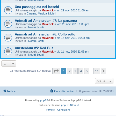
Una passeggiata nei boschi
Ultimo messaggio da
Maverick
«
lun 29 nov, 2010 11:00 am
Inviato in
Cinema, Musica & Libri
Animali ad Amsterdam #7: La panzona
Ultimo messaggio da
Maverick
«
ven 26 nov, 2010 1:05 pm
Inviato in
I Nostri Scatti
Animali ad Amsterdam #6: Collo rotto
Ultimo messaggio da
Maverick
«
gio 18 nov, 2010 10:28 am
Inviato in
I Nostri Scatti
Amsterdam #5: Red Bus
Ultimo messaggio da
Maverick
«
gio 11 nov, 2010 11:06 pm
Inviato in
I Nostri Scatti
Pagina
1
di
11
1
2
3
4
5
11
Pros
La ricerca ha trovato 514 risultati
…
Vai a
Indice
Cancella cookie
Tutti gli orari sono
UTC+02:00
Powered by
phpBB
® Forum Software © phpBB Limited
Traduzione Italiana
phpBB-Store.it
Privacy
|
Condizioni