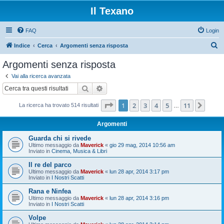
Il Texano
FAQ
Login
C
Indice
Cerca
Argomenti senza risposta
e
Argomenti senza risposta
r
Vai alla ricerca avanzata
c
Cerca
Ricerca avanzata
a
Pagina
1
di
11
1
2
3
4
5
11
Pros
La ricerca ha trovato 514 risultati
…
Argomenti
Guarda chi si rivede
Ultimo messaggio da
Maverick
«
gio 29 mag, 2014 10:56 am
Inviato in
Cinema, Musica & Libri
Il re del parco
Ultimo messaggio da
Maverick
«
lun 28 apr, 2014 3:17 pm
Inviato in
I Nostri Scatti
Rana e Ninfea
Ultimo messaggio da
Maverick
«
lun 28 apr, 2014 3:16 pm
Inviato in
I Nostri Scatti
Volpe