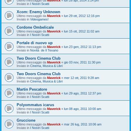
Ultimo messaggio da
Maverick
«
lun 28 apr, 2014 3:14 pm
Inviato in
I Nostri Scatti
Xcom: Enemy Unknown
Ultimo messaggio da
Maverick
«
lun 29 ott, 2012 12:16 pm
Inviato in
Videogames!
Cordone Ombelicale
Ultimo messaggio da
Maverick
«
lun 15 ott, 2012 11:02 am
Inviato in
I Nostri Scatti
Portale di nuovo up
Ultimo messaggio da
Maverick
«
lun 23 gen, 2012 11:13 pm
Inviato in
Novità de Il Texano
Two Doors Cinema Club
Ultimo messaggio da
Maverick
«
gio 03 nov, 2011 11:30 pm
Inviato in
Cinema, Musica & Libri
Two Doors Cinema Club
Ultimo messaggio da
Maverick
«
mer 12 ott, 2011 9:28 am
Inviato in
Cinema, Musica & Libri
Martin Pescatore
Ultimo messaggio da
Maverick
«
lun 29 ago, 2011 12:37 pm
Inviato in
I Nostri Scatti
Polyommatus icarus
Ultimo messaggio da
Maverick
«
lun 08 ago, 2011 10:00 am
Inviato in
I Nostri Scatti
Gruccione
Ultimo messaggio da
Maverick
«
mar 26 lug, 2011 10:06 am
Inviato in
I Nostri Scatti