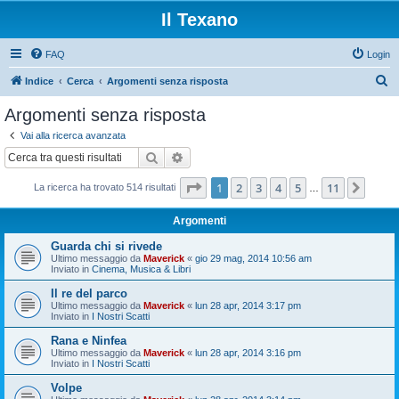
Il Texano
FAQ
Login
C
Indice
Cerca
Argomenti senza risposta
e
Argomenti senza risposta
r
Vai alla ricerca avanzata
c
Cerca
Ricerca avanzata
a
Pagina
1
di
11
1
2
3
4
5
11
Pros
La ricerca ha trovato 514 risultati
…
Argomenti
Guarda chi si rivede
Ultimo messaggio da
Maverick
«
gio 29 mag, 2014 10:56 am
Inviato in
Cinema, Musica & Libri
Il re del parco
Ultimo messaggio da
Maverick
«
lun 28 apr, 2014 3:17 pm
Inviato in
I Nostri Scatti
Rana e Ninfea
Ultimo messaggio da
Maverick
«
lun 28 apr, 2014 3:16 pm
Inviato in
I Nostri Scatti
Volpe