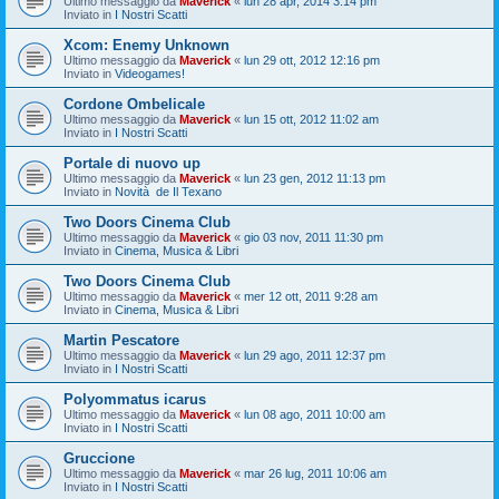
Ultimo messaggio da
Maverick
«
lun 28 apr, 2014 3:14 pm
Inviato in
I Nostri Scatti
Xcom: Enemy Unknown
Ultimo messaggio da
Maverick
«
lun 29 ott, 2012 12:16 pm
Inviato in
Videogames!
Cordone Ombelicale
Ultimo messaggio da
Maverick
«
lun 15 ott, 2012 11:02 am
Inviato in
I Nostri Scatti
Portale di nuovo up
Ultimo messaggio da
Maverick
«
lun 23 gen, 2012 11:13 pm
Inviato in
Novità de Il Texano
Two Doors Cinema Club
Ultimo messaggio da
Maverick
«
gio 03 nov, 2011 11:30 pm
Inviato in
Cinema, Musica & Libri
Two Doors Cinema Club
Ultimo messaggio da
Maverick
«
mer 12 ott, 2011 9:28 am
Inviato in
Cinema, Musica & Libri
Martin Pescatore
Ultimo messaggio da
Maverick
«
lun 29 ago, 2011 12:37 pm
Inviato in
I Nostri Scatti
Polyommatus icarus
Ultimo messaggio da
Maverick
«
lun 08 ago, 2011 10:00 am
Inviato in
I Nostri Scatti
Gruccione
Ultimo messaggio da
Maverick
«
mar 26 lug, 2011 10:06 am
Inviato in
I Nostri Scatti