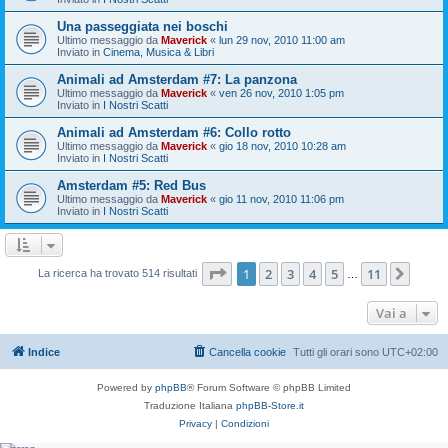
Una passeggiata nei boschi
Ultimo messaggio da
Maverick
«
lun 29 nov, 2010 11:00 am
Inviato in
Cinema, Musica & Libri
Animali ad Amsterdam #7: La panzona
Ultimo messaggio da
Maverick
«
ven 26 nov, 2010 1:05 pm
Inviato in
I Nostri Scatti
Animali ad Amsterdam #6: Collo rotto
Ultimo messaggio da
Maverick
«
gio 18 nov, 2010 10:28 am
Inviato in
I Nostri Scatti
Amsterdam #5: Red Bus
Ultimo messaggio da
Maverick
«
gio 11 nov, 2010 11:06 pm
Inviato in
I Nostri Scatti
Pagina
1
di
11
1
2
3
4
5
11
Pros
La ricerca ha trovato 514 risultati
…
Vai a
Indice
Cancella cookie
Tutti gli orari sono
UTC+02:00
Powered by
phpBB
® Forum Software © phpBB Limited
Traduzione Italiana
phpBB-Store.it
Privacy
|
Condizioni