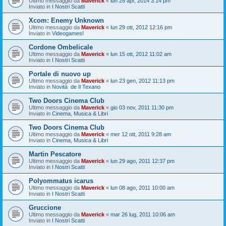
Ultimo messaggio da
Maverick
«
lun 28 apr, 2014 3:14 pm
Inviato in
I Nostri Scatti
Xcom: Enemy Unknown
Ultimo messaggio da
Maverick
«
lun 29 ott, 2012 12:16 pm
Inviato in
Videogames!
Cordone Ombelicale
Ultimo messaggio da
Maverick
«
lun 15 ott, 2012 11:02 am
Inviato in
I Nostri Scatti
Portale di nuovo up
Ultimo messaggio da
Maverick
«
lun 23 gen, 2012 11:13 pm
Inviato in
Novità de Il Texano
Two Doors Cinema Club
Ultimo messaggio da
Maverick
«
gio 03 nov, 2011 11:30 pm
Inviato in
Cinema, Musica & Libri
Two Doors Cinema Club
Ultimo messaggio da
Maverick
«
mer 12 ott, 2011 9:28 am
Inviato in
Cinema, Musica & Libri
Martin Pescatore
Ultimo messaggio da
Maverick
«
lun 29 ago, 2011 12:37 pm
Inviato in
I Nostri Scatti
Polyommatus icarus
Ultimo messaggio da
Maverick
«
lun 08 ago, 2011 10:00 am
Inviato in
I Nostri Scatti
Gruccione
Ultimo messaggio da
Maverick
«
mar 26 lug, 2011 10:06 am
Inviato in
I Nostri Scatti