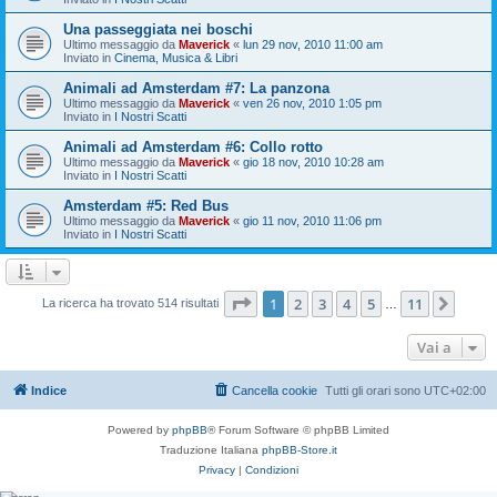
Una passeggiata nei boschi
Ultimo messaggio da
Maverick
«
lun 29 nov, 2010 11:00 am
Inviato in
Cinema, Musica & Libri
Animali ad Amsterdam #7: La panzona
Ultimo messaggio da
Maverick
«
ven 26 nov, 2010 1:05 pm
Inviato in
I Nostri Scatti
Animali ad Amsterdam #6: Collo rotto
Ultimo messaggio da
Maverick
«
gio 18 nov, 2010 10:28 am
Inviato in
I Nostri Scatti
Amsterdam #5: Red Bus
Ultimo messaggio da
Maverick
«
gio 11 nov, 2010 11:06 pm
Inviato in
I Nostri Scatti
Pagina
1
di
11
1
2
3
4
5
11
Pros
La ricerca ha trovato 514 risultati
…
Vai a
Indice
Cancella cookie
Tutti gli orari sono
UTC+02:00
Powered by
phpBB
® Forum Software © phpBB Limited
Traduzione Italiana
phpBB-Store.it
Privacy
|
Condizioni