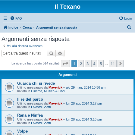
Il Texano
FAQ
Login
C
Indice
Cerca
Argomenti senza risposta
e
Argomenti senza risposta
r
Vai alla ricerca avanzata
c
Cerca
Ricerca avanzata
a
Pagina
1
di
11
1
2
3
4
5
11
Pros
La ricerca ha trovato 514 risultati
…
Argomenti
Guarda chi si rivede
Ultimo messaggio da
Maverick
«
gio 29 mag, 2014 10:56 am
Inviato in
Cinema, Musica & Libri
Il re del parco
Ultimo messaggio da
Maverick
«
lun 28 apr, 2014 3:17 pm
Inviato in
I Nostri Scatti
Rana e Ninfea
Ultimo messaggio da
Maverick
«
lun 28 apr, 2014 3:16 pm
Inviato in
I Nostri Scatti
Volpe