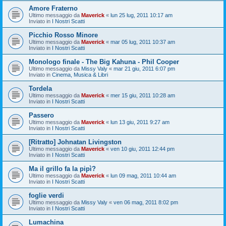
Amore Fraterno
Ultimo messaggio da
Maverick
«
lun 25 lug, 2011 10:17 am
Inviato in
I Nostri Scatti
Picchio Rosso Minore
Ultimo messaggio da
Maverick
«
mar 05 lug, 2011 10:37 am
Inviato in
I Nostri Scatti
Monologo finale - The Big Kahuna - Phil Cooper
Ultimo messaggio da
Missy Valy
«
mar 21 giu, 2011 6:07 pm
Inviato in
Cinema, Musica & Libri
Tordela
Ultimo messaggio da
Maverick
«
mer 15 giu, 2011 10:28 am
Inviato in
I Nostri Scatti
Passero
Ultimo messaggio da
Maverick
«
lun 13 giu, 2011 9:27 am
Inviato in
I Nostri Scatti
[Ritratto] Johnatan Livingston
Ultimo messaggio da
Maverick
«
ven 10 giu, 2011 12:44 pm
Inviato in
I Nostri Scatti
Ma il grillo fa la pipì?
Ultimo messaggio da
Maverick
«
lun 09 mag, 2011 10:44 am
Inviato in
I Nostri Scatti
foglie verdi
Ultimo messaggio da
Missy Valy
«
ven 06 mag, 2011 8:02 pm
Inviato in
I Nostri Scatti
Lumachina