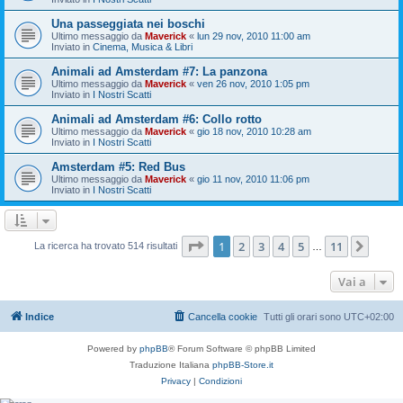
Una passeggiata nei boschi
Ultimo messaggio da
Maverick
«
lun 29 nov, 2010 11:00 am
Inviato in
Cinema, Musica & Libri
Animali ad Amsterdam #7: La panzona
Ultimo messaggio da
Maverick
«
ven 26 nov, 2010 1:05 pm
Inviato in
I Nostri Scatti
Animali ad Amsterdam #6: Collo rotto
Ultimo messaggio da
Maverick
«
gio 18 nov, 2010 10:28 am
Inviato in
I Nostri Scatti
Amsterdam #5: Red Bus
Ultimo messaggio da
Maverick
«
gio 11 nov, 2010 11:06 pm
Inviato in
I Nostri Scatti
Pagina
1
di
11
1
2
3
4
5
11
Pros
La ricerca ha trovato 514 risultati
…
Vai a
Indice
Cancella cookie
Tutti gli orari sono
UTC+02:00
Powered by
phpBB
® Forum Software © phpBB Limited
Traduzione Italiana
phpBB-Store.it
Privacy
|
Condizioni