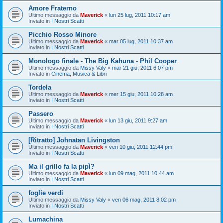
Amore Fraterno
Ultimo messaggio da
Maverick
«
lun 25 lug, 2011 10:17 am
Inviato in
I Nostri Scatti
Picchio Rosso Minore
Ultimo messaggio da
Maverick
«
mar 05 lug, 2011 10:37 am
Inviato in
I Nostri Scatti
Monologo finale - The Big Kahuna - Phil Cooper
Ultimo messaggio da
Missy Valy
«
mar 21 giu, 2011 6:07 pm
Inviato in
Cinema, Musica & Libri
Tordela
Ultimo messaggio da
Maverick
«
mer 15 giu, 2011 10:28 am
Inviato in
I Nostri Scatti
Passero
Ultimo messaggio da
Maverick
«
lun 13 giu, 2011 9:27 am
Inviato in
I Nostri Scatti
[Ritratto] Johnatan Livingston
Ultimo messaggio da
Maverick
«
ven 10 giu, 2011 12:44 pm
Inviato in
I Nostri Scatti
Ma il grillo fa la pipì?
Ultimo messaggio da
Maverick
«
lun 09 mag, 2011 10:44 am
Inviato in
I Nostri Scatti
foglie verdi
Ultimo messaggio da
Missy Valy
«
ven 06 mag, 2011 8:02 pm
Inviato in
I Nostri Scatti
Lumachina