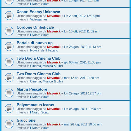
Ultimo messaggio da
Maverick
«
lun 28 apr, 2014 3:14 pm
Inviato in
I Nostri Scatti
Xcom: Enemy Unknown
Ultimo messaggio da
Maverick
«
lun 29 ott, 2012 12:16 pm
Inviato in
Videogames!
Cordone Ombelicale
Ultimo messaggio da
Maverick
«
lun 15 ott, 2012 11:02 am
Inviato in
I Nostri Scatti
Portale di nuovo up
Ultimo messaggio da
Maverick
«
lun 23 gen, 2012 11:13 pm
Inviato in
Novità de Il Texano
Two Doors Cinema Club
Ultimo messaggio da
Maverick
«
gio 03 nov, 2011 11:30 pm
Inviato in
Cinema, Musica & Libri
Two Doors Cinema Club
Ultimo messaggio da
Maverick
«
mer 12 ott, 2011 9:28 am
Inviato in
Cinema, Musica & Libri
Martin Pescatore
Ultimo messaggio da
Maverick
«
lun 29 ago, 2011 12:37 pm
Inviato in
I Nostri Scatti
Polyommatus icarus
Ultimo messaggio da
Maverick
«
lun 08 ago, 2011 10:00 am
Inviato in
I Nostri Scatti
Gruccione
Ultimo messaggio da
Maverick
«
mar 26 lug, 2011 10:06 am
Inviato in
I Nostri Scatti