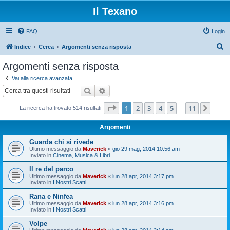
Il Texano
FAQ
Login
C
Indice
Cerca
Argomenti senza risposta
e
Argomenti senza risposta
r
Vai alla ricerca avanzata
c
Cerca
Ricerca avanzata
a
Pagina
1
di
11
1
2
3
4
5
11
Pros
La ricerca ha trovato 514 risultati
…
Argomenti
Guarda chi si rivede
Ultimo messaggio da
Maverick
«
gio 29 mag, 2014 10:56 am
Inviato in
Cinema, Musica & Libri
Il re del parco
Ultimo messaggio da
Maverick
«
lun 28 apr, 2014 3:17 pm
Inviato in
I Nostri Scatti
Rana e Ninfea
Ultimo messaggio da
Maverick
«
lun 28 apr, 2014 3:16 pm
Inviato in
I Nostri Scatti
Volpe