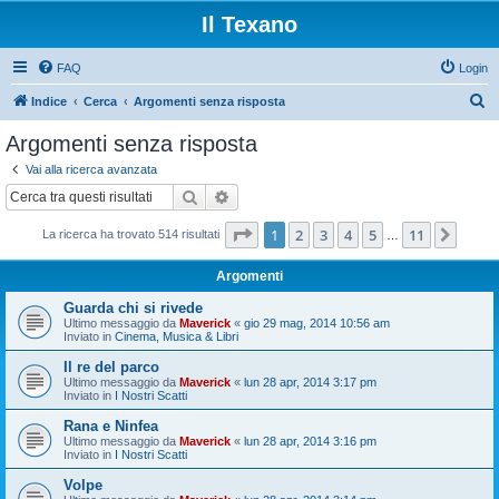
Il Texano
FAQ
Login
C
Indice
Cerca
Argomenti senza risposta
e
Argomenti senza risposta
r
Vai alla ricerca avanzata
c
Cerca
Ricerca avanzata
a
Pagina
1
di
11
1
2
3
4
5
11
Pros
La ricerca ha trovato 514 risultati
…
Argomenti
Guarda chi si rivede
Ultimo messaggio da
Maverick
«
gio 29 mag, 2014 10:56 am
Inviato in
Cinema, Musica & Libri
Il re del parco
Ultimo messaggio da
Maverick
«
lun 28 apr, 2014 3:17 pm
Inviato in
I Nostri Scatti
Rana e Ninfea
Ultimo messaggio da
Maverick
«
lun 28 apr, 2014 3:16 pm
Inviato in
I Nostri Scatti
Volpe