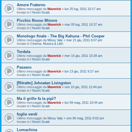
Amore Fraterno
Ultimo messaggio da
Maverick
«
lun 25 lug, 2011 10:17 am
Inviato in
I Nostri Scatti
Picchio Rosso Minore
Ultimo messaggio da
Maverick
«
mar 05 lug, 2011 10:37 am
Inviato in
I Nostri Scatti
Monologo finale - The Big Kahuna - Phil Cooper
Ultimo messaggio da
Missy Valy
«
mar 21 giu, 2011 6:07 pm
Inviato in
Cinema, Musica & Libri
Tordela
Ultimo messaggio da
Maverick
«
mer 15 giu, 2011 10:28 am
Inviato in
I Nostri Scatti
Passero
Ultimo messaggio da
Maverick
«
lun 13 giu, 2011 9:27 am
Inviato in
I Nostri Scatti
[Ritratto] Johnatan Livingston
Ultimo messaggio da
Maverick
«
ven 10 giu, 2011 12:44 pm
Inviato in
I Nostri Scatti
Ma il grillo fa la pipì?
Ultimo messaggio da
Maverick
«
lun 09 mag, 2011 10:44 am
Inviato in
I Nostri Scatti
foglie verdi
Ultimo messaggio da
Missy Valy
«
ven 06 mag, 2011 8:02 pm
Inviato in
I Nostri Scatti
Lumachina