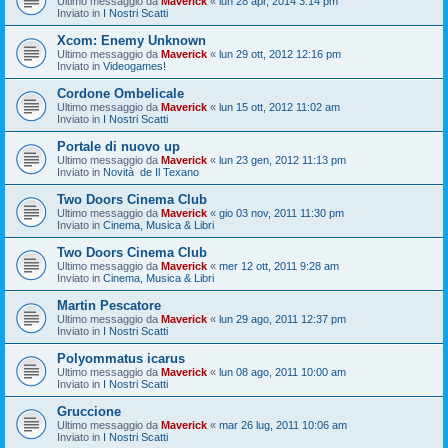
Ultimo messaggio da
Maverick
«
lun 28 apr, 2014 3:14 pm
Inviato in
I Nostri Scatti
Xcom: Enemy Unknown
Ultimo messaggio da
Maverick
«
lun 29 ott, 2012 12:16 pm
Inviato in
Videogames!
Cordone Ombelicale
Ultimo messaggio da
Maverick
«
lun 15 ott, 2012 11:02 am
Inviato in
I Nostri Scatti
Portale di nuovo up
Ultimo messaggio da
Maverick
«
lun 23 gen, 2012 11:13 pm
Inviato in
Novità de Il Texano
Two Doors Cinema Club
Ultimo messaggio da
Maverick
«
gio 03 nov, 2011 11:30 pm
Inviato in
Cinema, Musica & Libri
Two Doors Cinema Club
Ultimo messaggio da
Maverick
«
mer 12 ott, 2011 9:28 am
Inviato in
Cinema, Musica & Libri
Martin Pescatore
Ultimo messaggio da
Maverick
«
lun 29 ago, 2011 12:37 pm
Inviato in
I Nostri Scatti
Polyommatus icarus
Ultimo messaggio da
Maverick
«
lun 08 ago, 2011 10:00 am
Inviato in
I Nostri Scatti
Gruccione
Ultimo messaggio da
Maverick
«
mar 26 lug, 2011 10:06 am
Inviato in
I Nostri Scatti