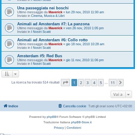
Una passeggiata nei boschi
Ultimo messaggio da
Maverick
«
lun 29 nov, 2010 11:00 am
Inviato in
Cinema, Musica & Libri
Animali ad Amsterdam #7: La panzona
Ultimo messaggio da
Maverick
«
ven 26 nov, 2010 1:05 pm
Inviato in
I Nostri Scatti
Animali ad Amsterdam #6: Collo rotto
Ultimo messaggio da
Maverick
«
gio 18 nov, 2010 10:28 am
Inviato in
I Nostri Scatti
Amsterdam #5: Red Bus
Ultimo messaggio da
Maverick
«
gio 11 nov, 2010 11:06 pm
Inviato in
I Nostri Scatti
Pagina
1
di
11
1
2
3
4
5
11
Pros
La ricerca ha trovato 514 risultati
…
Vai a
Indice
Cancella cookie
Tutti gli orari sono
UTC+02:00
Powered by
phpBB
® Forum Software © phpBB Limited
Traduzione Italiana
phpBB-Store.it
Privacy
|
Condizioni