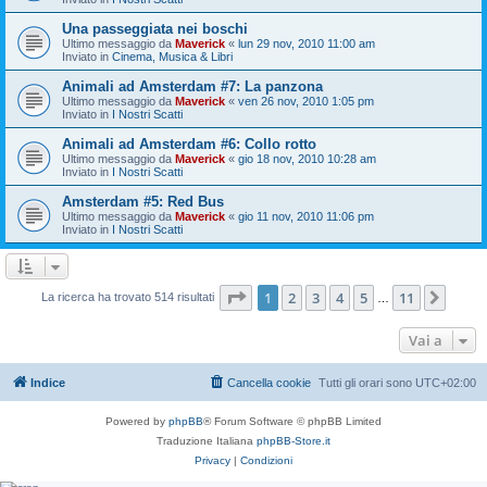
Una passeggiata nei boschi
Ultimo messaggio da
Maverick
«
lun 29 nov, 2010 11:00 am
Inviato in
Cinema, Musica & Libri
Animali ad Amsterdam #7: La panzona
Ultimo messaggio da
Maverick
«
ven 26 nov, 2010 1:05 pm
Inviato in
I Nostri Scatti
Animali ad Amsterdam #6: Collo rotto
Ultimo messaggio da
Maverick
«
gio 18 nov, 2010 10:28 am
Inviato in
I Nostri Scatti
Amsterdam #5: Red Bus
Ultimo messaggio da
Maverick
«
gio 11 nov, 2010 11:06 pm
Inviato in
I Nostri Scatti
Pagina
1
di
11
1
2
3
4
5
11
Pros
La ricerca ha trovato 514 risultati
…
Vai a
Indice
Cancella cookie
Tutti gli orari sono
UTC+02:00
Powered by
phpBB
® Forum Software © phpBB Limited
Traduzione Italiana
phpBB-Store.it
Privacy
|
Condizioni