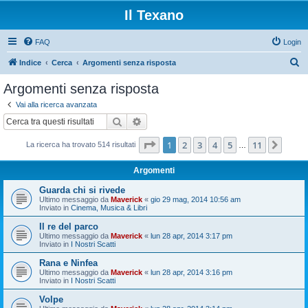
Il Texano
FAQ
Login
C
Indice
Cerca
Argomenti senza risposta
e
Argomenti senza risposta
r
Vai alla ricerca avanzata
c
Cerca
Ricerca avanzata
a
Pagina
1
di
11
1
2
3
4
5
11
Pros
La ricerca ha trovato 514 risultati
…
Argomenti
Guarda chi si rivede
Ultimo messaggio da
Maverick
«
gio 29 mag, 2014 10:56 am
Inviato in
Cinema, Musica & Libri
Il re del parco
Ultimo messaggio da
Maverick
«
lun 28 apr, 2014 3:17 pm
Inviato in
I Nostri Scatti
Rana e Ninfea
Ultimo messaggio da
Maverick
«
lun 28 apr, 2014 3:16 pm
Inviato in
I Nostri Scatti
Volpe