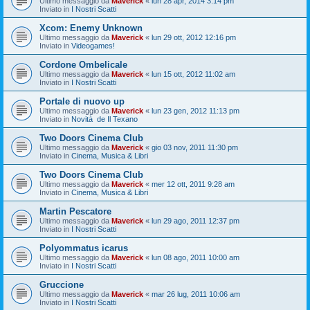
Ultimo messaggio da
Maverick
«
lun 28 apr, 2014 3:14 pm
Inviato in
I Nostri Scatti
Xcom: Enemy Unknown
Ultimo messaggio da
Maverick
«
lun 29 ott, 2012 12:16 pm
Inviato in
Videogames!
Cordone Ombelicale
Ultimo messaggio da
Maverick
«
lun 15 ott, 2012 11:02 am
Inviato in
I Nostri Scatti
Portale di nuovo up
Ultimo messaggio da
Maverick
«
lun 23 gen, 2012 11:13 pm
Inviato in
Novità de Il Texano
Two Doors Cinema Club
Ultimo messaggio da
Maverick
«
gio 03 nov, 2011 11:30 pm
Inviato in
Cinema, Musica & Libri
Two Doors Cinema Club
Ultimo messaggio da
Maverick
«
mer 12 ott, 2011 9:28 am
Inviato in
Cinema, Musica & Libri
Martin Pescatore
Ultimo messaggio da
Maverick
«
lun 29 ago, 2011 12:37 pm
Inviato in
I Nostri Scatti
Polyommatus icarus
Ultimo messaggio da
Maverick
«
lun 08 ago, 2011 10:00 am
Inviato in
I Nostri Scatti
Gruccione
Ultimo messaggio da
Maverick
«
mar 26 lug, 2011 10:06 am
Inviato in
I Nostri Scatti