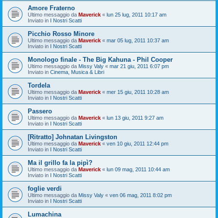
Amore Fraterno
Ultimo messaggio da
Maverick
«
lun 25 lug, 2011 10:17 am
Inviato in
I Nostri Scatti
Picchio Rosso Minore
Ultimo messaggio da
Maverick
«
mar 05 lug, 2011 10:37 am
Inviato in
I Nostri Scatti
Monologo finale - The Big Kahuna - Phil Cooper
Ultimo messaggio da
Missy Valy
«
mar 21 giu, 2011 6:07 pm
Inviato in
Cinema, Musica & Libri
Tordela
Ultimo messaggio da
Maverick
«
mer 15 giu, 2011 10:28 am
Inviato in
I Nostri Scatti
Passero
Ultimo messaggio da
Maverick
«
lun 13 giu, 2011 9:27 am
Inviato in
I Nostri Scatti
[Ritratto] Johnatan Livingston
Ultimo messaggio da
Maverick
«
ven 10 giu, 2011 12:44 pm
Inviato in
I Nostri Scatti
Ma il grillo fa la pipì?
Ultimo messaggio da
Maverick
«
lun 09 mag, 2011 10:44 am
Inviato in
I Nostri Scatti
foglie verdi
Ultimo messaggio da
Missy Valy
«
ven 06 mag, 2011 8:02 pm
Inviato in
I Nostri Scatti
Lumachina