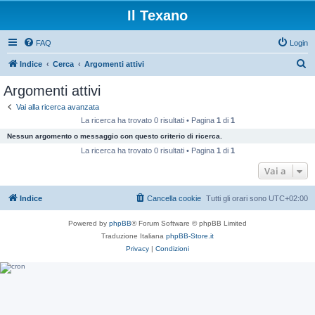
Il Texano
FAQ
Login
C
Indice
Cerca
Argomenti attivi
e
Argomenti attivi
r
Vai alla ricerca avanzata
c
La ricerca ha trovato 0 risultati • Pagina
1
di
1
a
Nessun argomento o messaggio con questo criterio di ricerca.
La ricerca ha trovato 0 risultati • Pagina
1
di
1
Vai a
Indice
Cancella cookie
Tutti gli orari sono
UTC+02:00
Powered by
phpBB
® Forum Software © phpBB Limited
Traduzione Italiana
phpBB-Store.it
Privacy
|
Condizioni