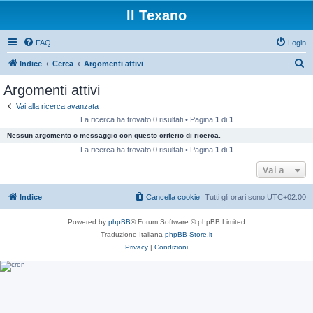
Il Texano
FAQ
Login
C
Indice
Cerca
Argomenti attivi
e
Argomenti attivi
r
Vai alla ricerca avanzata
c
La ricerca ha trovato 0 risultati • Pagina
1
di
1
a
Nessun argomento o messaggio con questo criterio di ricerca.
La ricerca ha trovato 0 risultati • Pagina
1
di
1
Vai a
Indice
Cancella cookie
Tutti gli orari sono
UTC+02:00
Powered by
phpBB
® Forum Software © phpBB Limited
Traduzione Italiana
phpBB-Store.it
Privacy
|
Condizioni