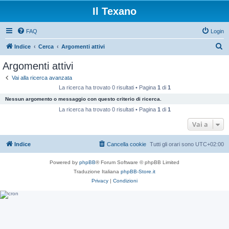
Il Texano
FAQ
Login
C
Indice
Cerca
Argomenti attivi
e
Argomenti attivi
r
Vai alla ricerca avanzata
c
La ricerca ha trovato 0 risultati • Pagina
1
di
1
a
Nessun argomento o messaggio con questo criterio di ricerca.
La ricerca ha trovato 0 risultati • Pagina
1
di
1
Vai a
Indice
Cancella cookie
Tutti gli orari sono
UTC+02:00
Powered by
phpBB
® Forum Software © phpBB Limited
Traduzione Italiana
phpBB-Store.it
Privacy
|
Condizioni