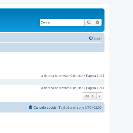
Cerca
Ricerca avanzata
Login
La ricerca ha trovato 0 risultati • Pagina
1
di
1
La ricerca ha trovato 0 risultati • Pagina
1
di
1
Vai a
Cancella cookie
Tutti gli orari sono
UTC+02:00