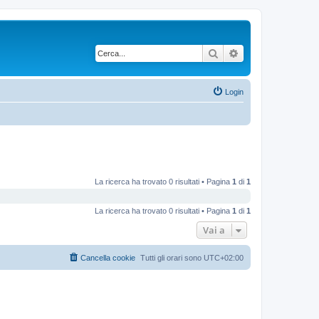
Cerca
Ricerca avanzata
Login
La ricerca ha trovato 0 risultati • Pagina
1
di
1
La ricerca ha trovato 0 risultati • Pagina
1
di
1
Vai a
Cancella cookie
Tutti gli orari sono
UTC+02:00