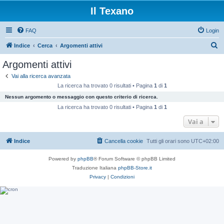
Il Texano
FAQ
Login
C
Indice
Cerca
Argomenti attivi
e
Argomenti attivi
r
Vai alla ricerca avanzata
c
La ricerca ha trovato 0 risultati • Pagina
1
di
1
a
Nessun argomento o messaggio con questo criterio di ricerca.
La ricerca ha trovato 0 risultati • Pagina
1
di
1
Vai a
Indice
Cancella cookie
Tutti gli orari sono
UTC+02:00
Powered by
phpBB
® Forum Software © phpBB Limited
Traduzione Italiana
phpBB-Store.it
Privacy
|
Condizioni