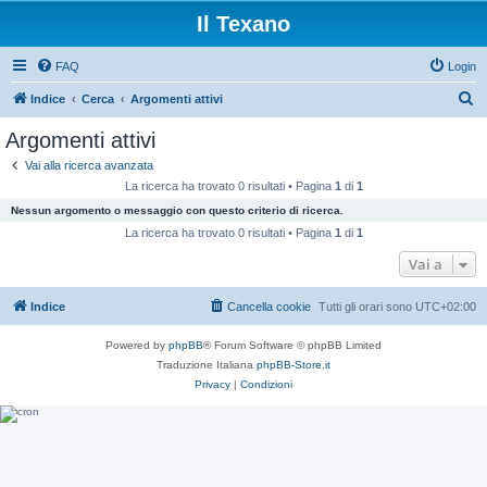
Il Texano
FAQ
Login
C
Indice
Cerca
Argomenti attivi
e
Argomenti attivi
r
Vai alla ricerca avanzata
c
La ricerca ha trovato 0 risultati • Pagina
1
di
1
a
Nessun argomento o messaggio con questo criterio di ricerca.
La ricerca ha trovato 0 risultati • Pagina
1
di
1
Vai a
Indice
Cancella cookie
Tutti gli orari sono
UTC+02:00
Powered by
phpBB
® Forum Software © phpBB Limited
Traduzione Italiana
phpBB-Store.it
Privacy
|
Condizioni