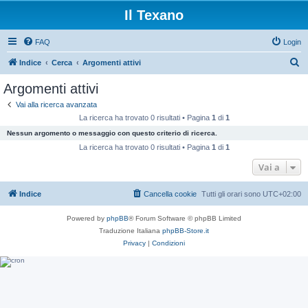
Il Texano
FAQ
Login
C
Indice
Cerca
Argomenti attivi
e
Argomenti attivi
r
Vai alla ricerca avanzata
c
La ricerca ha trovato 0 risultati • Pagina
1
di
1
a
Nessun argomento o messaggio con questo criterio di ricerca.
La ricerca ha trovato 0 risultati • Pagina
1
di
1
Vai a
Indice
Cancella cookie
Tutti gli orari sono
UTC+02:00
Powered by
phpBB
® Forum Software © phpBB Limited
Traduzione Italiana
phpBB-Store.it
Privacy
|
Condizioni