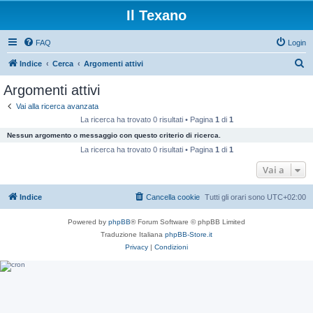
Il Texano
FAQ
Login
C
Indice
Cerca
Argomenti attivi
e
Argomenti attivi
r
Vai alla ricerca avanzata
c
La ricerca ha trovato 0 risultati • Pagina
1
di
1
a
Nessun argomento o messaggio con questo criterio di ricerca.
La ricerca ha trovato 0 risultati • Pagina
1
di
1
Vai a
Indice
Cancella cookie
Tutti gli orari sono
UTC+02:00
Powered by
phpBB
® Forum Software © phpBB Limited
Traduzione Italiana
phpBB-Store.it
Privacy
|
Condizioni