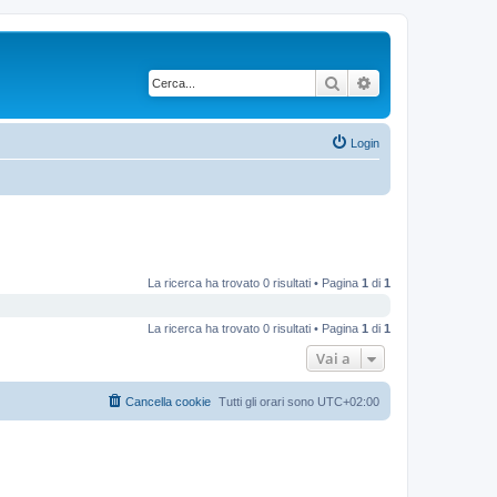
Cerca
Ricerca avanzata
Login
La ricerca ha trovato 0 risultati • Pagina
1
di
1
La ricerca ha trovato 0 risultati • Pagina
1
di
1
Vai a
Cancella cookie
Tutti gli orari sono
UTC+02:00