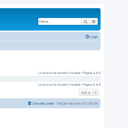
Cerca
Ricerca avanzata
Login
La ricerca ha trovato 0 risultati • Pagina
1
di
1
La ricerca ha trovato 0 risultati • Pagina
1
di
1
Vai a
Cancella cookie
Tutti gli orari sono
UTC+02:00