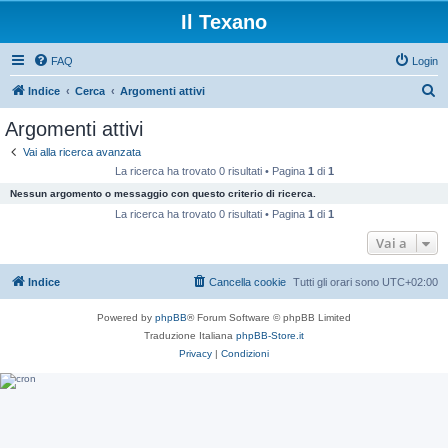
Il Texano
FAQ
Login
C
Indice
Cerca
Argomenti attivi
e
Argomenti attivi
r
Vai alla ricerca avanzata
c
La ricerca ha trovato 0 risultati • Pagina
1
di
1
a
Nessun argomento o messaggio con questo criterio di ricerca.
La ricerca ha trovato 0 risultati • Pagina
1
di
1
Vai a
Indice
Cancella cookie
Tutti gli orari sono
UTC+02:00
Powered by
phpBB
® Forum Software © phpBB Limited
Traduzione Italiana
phpBB-Store.it
Privacy
|
Condizioni