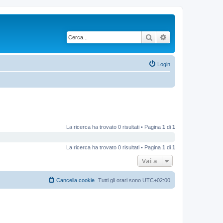
Cerca
Ricerca avanzata
Login
La ricerca ha trovato 0 risultati • Pagina
1
di
1
La ricerca ha trovato 0 risultati • Pagina
1
di
1
Vai a
Cancella cookie
Tutti gli orari sono
UTC+02:00