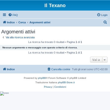
Il Texano
FAQ
Login
C
Indice
Cerca
Argomenti attivi
e
Argomenti attivi
r
Vai alla ricerca avanzata
c
La ricerca ha trovato 0 risultati • Pagina
1
di
1
a
Nessun argomento o messaggio con questo criterio di ricerca.
La ricerca ha trovato 0 risultati • Pagina
1
di
1
Vai a
Indice
Cancella cookie
Tutti gli orari sono
UTC+02:00
Powered by
phpBB
® Forum Software © phpBB Limited
Traduzione Italiana
phpBB-Store.it
Privacy
|
Condizioni