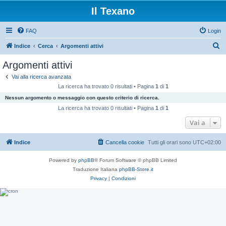
Il Texano
FAQ
Login
C
Indice
Cerca
Argomenti attivi
e
Argomenti attivi
r
Vai alla ricerca avanzata
c
La ricerca ha trovato 0 risultati • Pagina
1
di
1
a
Nessun argomento o messaggio con questo criterio di ricerca.
La ricerca ha trovato 0 risultati • Pagina
1
di
1
Vai a
Indice
Cancella cookie
Tutti gli orari sono
UTC+02:00
Powered by
phpBB
® Forum Software © phpBB Limited
Traduzione Italiana
phpBB-Store.it
Privacy
|
Condizioni