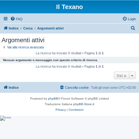
Il Texano
FAQ
Login
C
Indice
Cerca
Argomenti attivi
e
Argomenti attivi
r
Vai alla ricerca avanzata
c
La ricerca ha trovato 0 risultati • Pagina
1
di
1
a
Nessun argomento o messaggio con questo criterio di ricerca.
La ricerca ha trovato 0 risultati • Pagina
1
di
1
Vai a
Indice
Cancella cookie
Tutti gli orari sono
UTC+02:00
Powered by
phpBB
® Forum Software © phpBB Limited
Traduzione Italiana
phpBB-Store.it
Privacy
|
Condizioni