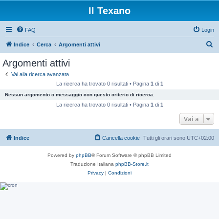
Il Texano
FAQ
Login
C
Indice
Cerca
Argomenti attivi
e
Argomenti attivi
r
Vai alla ricerca avanzata
c
La ricerca ha trovato 0 risultati • Pagina
1
di
1
a
Nessun argomento o messaggio con questo criterio di ricerca.
La ricerca ha trovato 0 risultati • Pagina
1
di
1
Vai a
Indice
Cancella cookie
Tutti gli orari sono
UTC+02:00
Powered by
phpBB
® Forum Software © phpBB Limited
Traduzione Italiana
phpBB-Store.it
Privacy
|
Condizioni