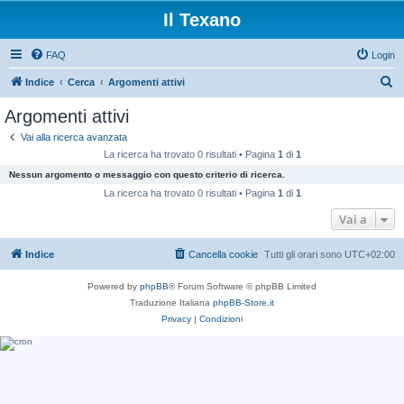
Il Texano
FAQ
Login
C
Indice
Cerca
Argomenti attivi
e
Argomenti attivi
r
Vai alla ricerca avanzata
c
La ricerca ha trovato 0 risultati • Pagina
1
di
1
a
Nessun argomento o messaggio con questo criterio di ricerca.
La ricerca ha trovato 0 risultati • Pagina
1
di
1
Vai a
Indice
Cancella cookie
Tutti gli orari sono
UTC+02:00
Powered by
phpBB
® Forum Software © phpBB Limited
Traduzione Italiana
phpBB-Store.it
Privacy
|
Condizioni