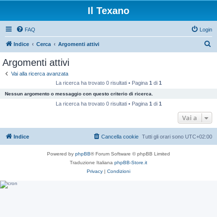
Il Texano
FAQ
Login
C
Indice
Cerca
Argomenti attivi
e
Argomenti attivi
r
Vai alla ricerca avanzata
c
La ricerca ha trovato 0 risultati • Pagina
1
di
1
a
Nessun argomento o messaggio con questo criterio di ricerca.
La ricerca ha trovato 0 risultati • Pagina
1
di
1
Vai a
Indice
Cancella cookie
Tutti gli orari sono
UTC+02:00
Powered by
phpBB
® Forum Software © phpBB Limited
Traduzione Italiana
phpBB-Store.it
Privacy
|
Condizioni