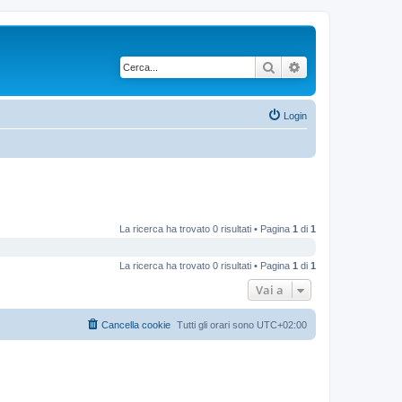
Cerca
Ricerca avanzata
Login
La ricerca ha trovato 0 risultati • Pagina
1
di
1
La ricerca ha trovato 0 risultati • Pagina
1
di
1
Vai a
Cancella cookie
Tutti gli orari sono
UTC+02:00