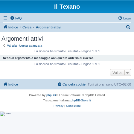
Il Texano
FAQ
Login
C
Indice
Cerca
Argomenti attivi
e
Argomenti attivi
r
Vai alla ricerca avanzata
c
La ricerca ha trovato 0 risultati • Pagina
1
di
1
a
Nessun argomento o messaggio con questo criterio di ricerca.
La ricerca ha trovato 0 risultati • Pagina
1
di
1
Vai a
Indice
Cancella cookie
Tutti gli orari sono
UTC+02:00
Powered by
phpBB
® Forum Software © phpBB Limited
Traduzione Italiana
phpBB-Store.it
Privacy
|
Condizioni