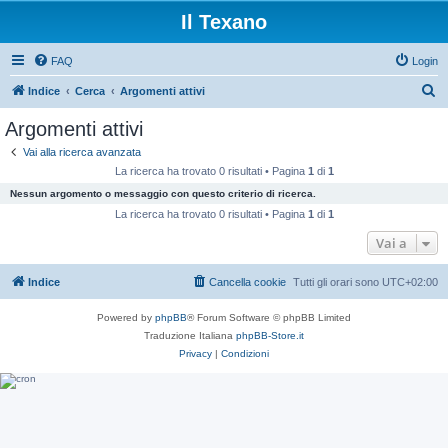
Il Texano
FAQ
Login
C
Indice
Cerca
Argomenti attivi
e
Argomenti attivi
r
Vai alla ricerca avanzata
c
La ricerca ha trovato 0 risultati • Pagina
1
di
1
a
Nessun argomento o messaggio con questo criterio di ricerca.
La ricerca ha trovato 0 risultati • Pagina
1
di
1
Vai a
Indice
Cancella cookie
Tutti gli orari sono
UTC+02:00
Powered by
phpBB
® Forum Software © phpBB Limited
Traduzione Italiana
phpBB-Store.it
Privacy
|
Condizioni