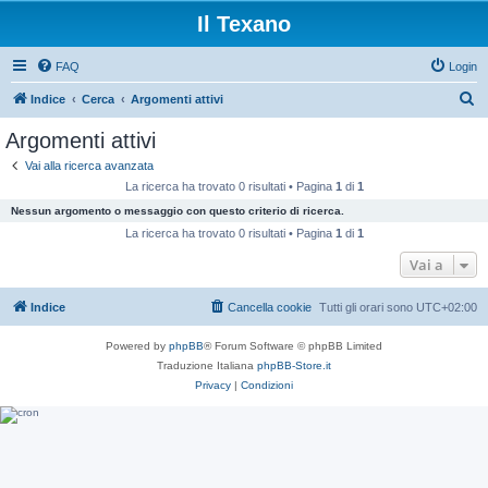
Il Texano
FAQ
Login
C
Indice
Cerca
Argomenti attivi
e
Argomenti attivi
r
Vai alla ricerca avanzata
c
La ricerca ha trovato 0 risultati • Pagina
1
di
1
a
Nessun argomento o messaggio con questo criterio di ricerca.
La ricerca ha trovato 0 risultati • Pagina
1
di
1
Vai a
Indice
Cancella cookie
Tutti gli orari sono
UTC+02:00
Powered by
phpBB
® Forum Software © phpBB Limited
Traduzione Italiana
phpBB-Store.it
Privacy
|
Condizioni