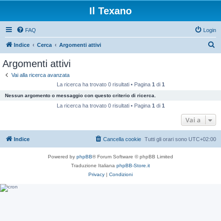
Il Texano
FAQ
Login
C
Indice
Cerca
Argomenti attivi
e
Argomenti attivi
r
Vai alla ricerca avanzata
c
La ricerca ha trovato 0 risultati • Pagina
1
di
1
a
Nessun argomento o messaggio con questo criterio di ricerca.
La ricerca ha trovato 0 risultati • Pagina
1
di
1
Vai a
Indice
Cancella cookie
Tutti gli orari sono
UTC+02:00
Powered by
phpBB
® Forum Software © phpBB Limited
Traduzione Italiana
phpBB-Store.it
Privacy
|
Condizioni