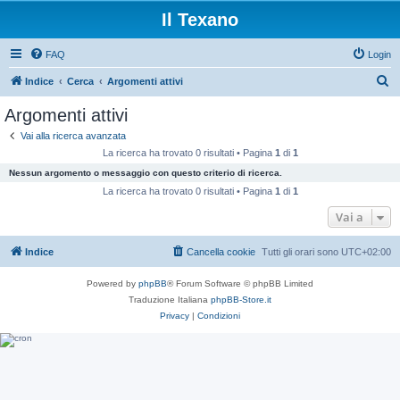
Il Texano
FAQ
Login
C
Indice
Cerca
Argomenti attivi
e
Argomenti attivi
r
Vai alla ricerca avanzata
c
La ricerca ha trovato 0 risultati • Pagina
1
di
1
a
Nessun argomento o messaggio con questo criterio di ricerca.
La ricerca ha trovato 0 risultati • Pagina
1
di
1
Vai a
Indice
Cancella cookie
Tutti gli orari sono
UTC+02:00
Powered by
phpBB
® Forum Software © phpBB Limited
Traduzione Italiana
phpBB-Store.it
Privacy
|
Condizioni