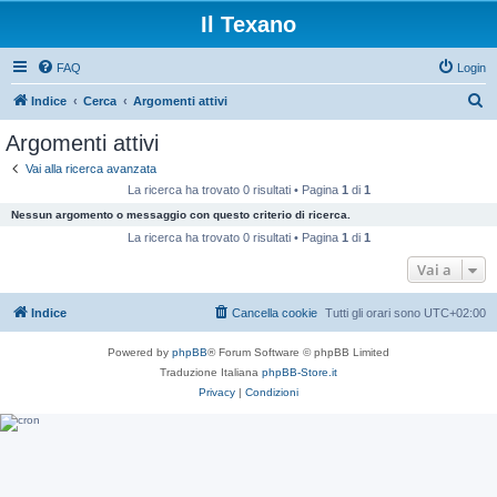
Il Texano
FAQ
Login
C
Indice
Cerca
Argomenti attivi
e
Argomenti attivi
r
Vai alla ricerca avanzata
c
La ricerca ha trovato 0 risultati • Pagina
1
di
1
a
Nessun argomento o messaggio con questo criterio di ricerca.
La ricerca ha trovato 0 risultati • Pagina
1
di
1
Vai a
Indice
Cancella cookie
Tutti gli orari sono
UTC+02:00
Powered by
phpBB
® Forum Software © phpBB Limited
Traduzione Italiana
phpBB-Store.it
Privacy
|
Condizioni