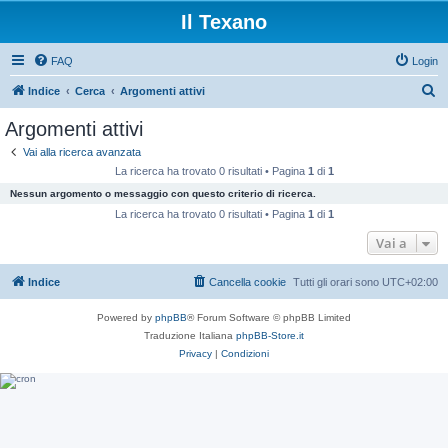
Il Texano
FAQ
Login
C
Indice
Cerca
Argomenti attivi
e
Argomenti attivi
r
Vai alla ricerca avanzata
c
La ricerca ha trovato 0 risultati • Pagina
1
di
1
a
Nessun argomento o messaggio con questo criterio di ricerca.
La ricerca ha trovato 0 risultati • Pagina
1
di
1
Vai a
Indice
Cancella cookie
Tutti gli orari sono
UTC+02:00
Powered by
phpBB
® Forum Software © phpBB Limited
Traduzione Italiana
phpBB-Store.it
Privacy
|
Condizioni