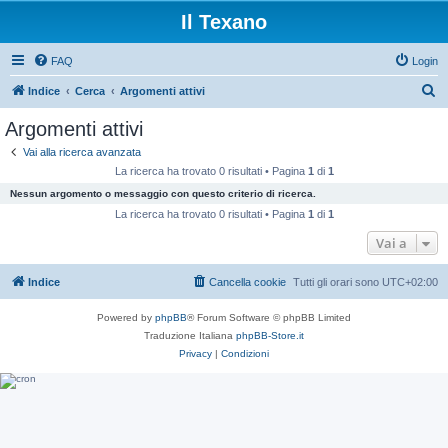
Il Texano
FAQ
Login
C
Indice
Cerca
Argomenti attivi
e
Argomenti attivi
r
Vai alla ricerca avanzata
c
La ricerca ha trovato 0 risultati • Pagina
1
di
1
a
Nessun argomento o messaggio con questo criterio di ricerca.
La ricerca ha trovato 0 risultati • Pagina
1
di
1
Vai a
Indice
Cancella cookie
Tutti gli orari sono
UTC+02:00
Powered by
phpBB
® Forum Software © phpBB Limited
Traduzione Italiana
phpBB-Store.it
Privacy
|
Condizioni