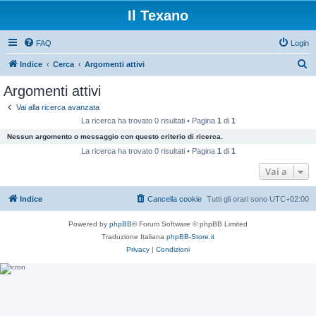
Il Texano
FAQ
Login
C
Indice
Cerca
Argomenti attivi
e
Argomenti attivi
r
Vai alla ricerca avanzata
c
La ricerca ha trovato 0 risultati • Pagina
1
di
1
a
Nessun argomento o messaggio con questo criterio di ricerca.
La ricerca ha trovato 0 risultati • Pagina
1
di
1
Vai a
Indice
Cancella cookie
Tutti gli orari sono
UTC+02:00
Powered by
phpBB
® Forum Software © phpBB Limited
Traduzione Italiana
phpBB-Store.it
Privacy
|
Condizioni