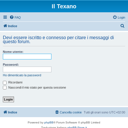
Il Texano
FAQ
Login
C
Indice
e
Devi essere iscritto e connesso per citare i messaggi di
r
questo forum.
c
Nome utente:
a
Password:
Ho dimenticato la password
Ricordami
Nascondi il mio stato per questa sessione
Indice
Cancella cookie
Tutti gli orari sono
UTC+02:00
Powered by
phpBB
® Forum Software © phpBB Limited
Traduzione Italiana
phpBB-Store.it