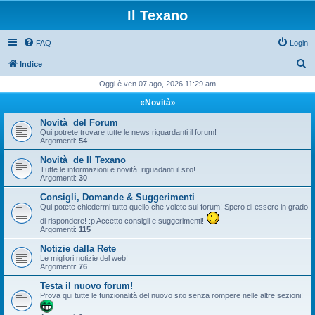
Il Texano
FAQ
Login
C
Indice
e
Oggi è ven 07 ago, 2026 11:29 am
r
«Novità»
c
Novità del Forum
a
Qui potrete trovare tutte le news riguardanti il forum!
Argomenti:
54
Novità de Il Texano
Tutte le informazioni e novità riguadanti il sito!
Argomenti:
30
Consigli, Domande & Suggerimenti
Qui potete chiedermi tutto quello che volete sul forum! Spero di essere in grado
di rispondere! :p Accetto consigli e suggerimenti!
Argomenti:
115
Notizie dalla Rete
Le migliori notizie del web!
Argomenti:
76
Testa il nuovo forum!
Prova qui tutte le funzionalità del nuovo sito senza rompere nelle altre sezioni!