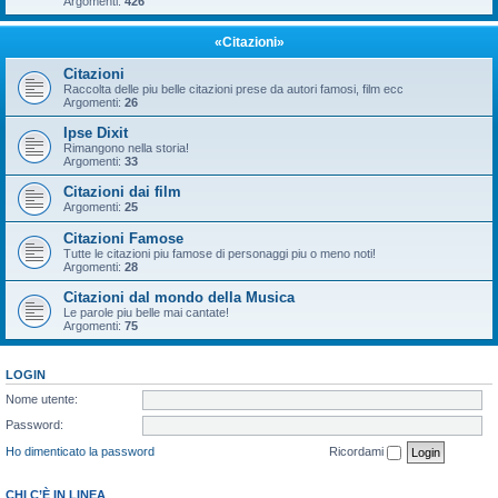
Argomenti:
426
«Citazioni»
Citazioni
Raccolta delle piu belle citazioni prese da autori famosi, film ecc
Argomenti:
26
Ipse Dixit
Rimangono nella storia!
Argomenti:
33
Citazioni dai film
Argomenti:
25
Citazioni Famose
Tutte le citazioni piu famose di personaggi piu o meno noti!
Argomenti:
28
Citazioni dal mondo della Musica
Le parole piu belle mai cantate!
Argomenti:
75
LOGIN
Nome utente:
Password:
Ho dimenticato la password
Ricordami
CHI C’È IN LINEA