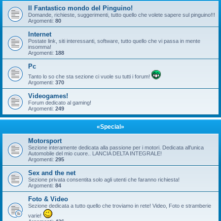
Il Fantastico mondo del Pinguino!
Domande, richieste, suggerimenti, tutto quello che volete sapere sul pinguino!!!
Argomenti:
80
Internet
Postate link, siti interessanti, software, tutto quello che vi passa in mente
insomma!
Argomenti:
188
Pc
Tanto lo so che sta sezione ci vuole su tutti i forum!
Argomenti:
370
Videogames!
Forum dedicato al gaming!
Argomenti:
249
«Special»
Motorsport
Sezione interamente dedicata alla passione per i motori. Dedicata all'unica
Automobile del mio cuore.. LANCIA DELTA INTEGRALE!
Argomenti:
295
Sex and the net
Sezione privata consentita solo agli utenti che faranno richiesta!
Argomenti:
84
Foto & Video
Sezione dedicata a tutto quello che troviamo in rete! Video, Foto e stramberie
varie!