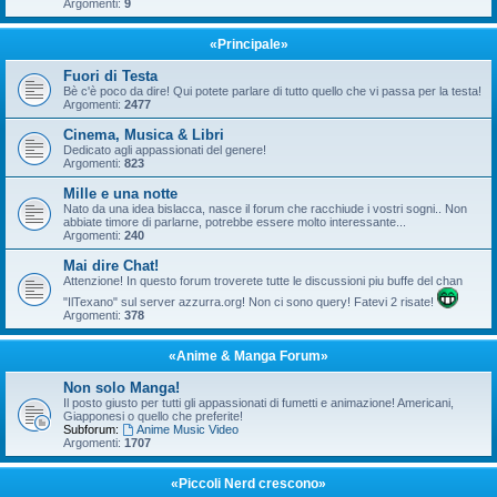
Argomenti:
9
«Principale»
Fuori di Testa
Bè c'è poco da dire! Qui potete parlare di tutto quello che vi passa per la testa!
Argomenti:
2477
Cinema, Musica & Libri
Dedicato agli appassionati del genere!
Argomenti:
823
Mille e una notte
Nato da una idea bislacca, nasce il forum che racchiude i vostri sogni.. Non
abbiate timore di parlarne, potrebbe essere molto interessante...
Argomenti:
240
Mai dire Chat!
Attenzione! In questo forum troverete tutte le discussioni piu buffe del chan
"IlTexano" sul server azzurra.org! Non ci sono query! Fatevi 2 risate!
Argomenti:
378
«Anime & Manga Forum»
Non solo Manga!
Il posto giusto per tutti gli appassionati di fumetti e animazione! Americani,
Giapponesi o quello che preferite!
Subforum:
Anime Music Video
Argomenti:
1707
«Piccoli Nerd crescono»