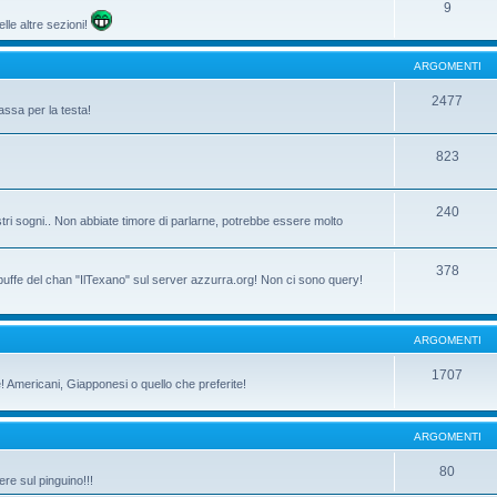
9
lle altre sezioni!
ARGOMENTI
2477
assa per la testa!
823
240
tri sogni.. Non abbiate timore di parlarne, potrebbe essere molto
378
 buffe del chan "IlTexano" sul server azzurra.org! Non ci sono query!
ARGOMENTI
1707
ne! Americani, Giapponesi o quello che preferite!
ARGOMENTI
80
re sul pinguino!!!