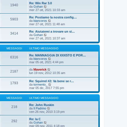
o
i
i
Re: Win Rar 3.0
m
o
1940
u
V
da
Gohan
e
l
e
mer 27 ott, 2021 10:33 am
s
t
d
s
i
i
Re: Postiamo la nostra config…
a
m
5903
u
V
da
biancoros
g
o
l
e
mer 27 ott, 2021 11:48 am
g
m
t
d
i
e
i
i
o
Re: Aiutatemi a trovare un si…
s
3414
m
u
V
da
Gohan
s
o
l
e
mer 27 ott, 2021 10:37 am
a
m
t
d
g
e
i
i
g
s
m
u
MESSAGGI
ULTIMO MESSAGGIO
i
s
o
l
o
a
m
t
Re: MANNAGGIA DI XXXSTO E POR…
6316
g
e
i
V
da
biancoros
g
s
m
e
mar 05 ott, 2021 4:44 pm
i
s
o
d
o
a
m
i
V
da
Maverick
2187
g
e
u
e
lun 19 nov, 2012 10:35 am
g
s
l
d
i
s
t
i
Re: Squirrel #2: Va bene se r…
o
a
i
1793
u
V
da
tormento_
g
m
l
e
mar 05 dic, 2017 7:55 pm
g
o
t
d
i
m
i
i
o
e
m
u
MESSAGGI
ULTIMO MESSAGGIO
s
o
l
s
m
t
Re: John Ruskin
a
218
e
V
i
da
Il Padrino
g
s
e
m
ven 26 nov, 2010 3:19 pm
g
s
d
o
i
a
i
m
Re: la C
o
g
292
u
e
V
da
Gohan
g
l
s
e
mer 09 nov, 2011 4:18 pm