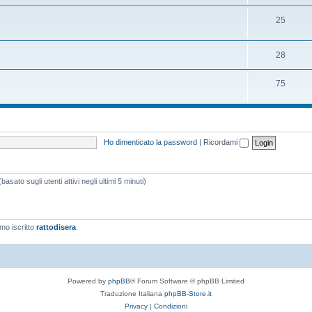
25
28
75
Ho dimenticato la password
|
Ricordami
asato sugli utenti attivi negli ultimi 5 minuti)
imo iscritto
rattodisera
Powered by
phpBB
® Forum Software © phpBB Limited
Traduzione Italiana
phpBB-Store.it
Privacy
|
Condizioni