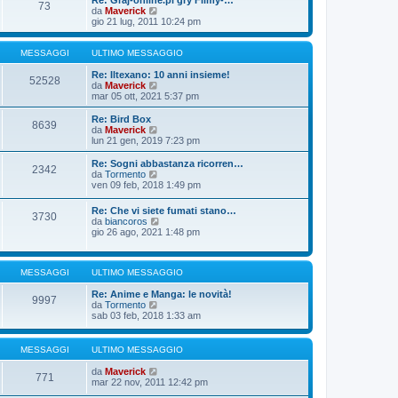
Re: Graj-online.pl gry Filmy-…
g
s
73
m
u
V
da
Maverick
i
s
o
l
e
gio 21 lug, 2011 10:24 pm
o
a
m
t
d
g
e
i
i
g
s
m
u
MESSAGGI
ULTIMO MESSAGGIO
i
s
o
l
o
a
m
t
Re: Iltexano: 10 anni insieme!
52528
g
e
i
V
da
Maverick
g
s
m
e
mar 05 ott, 2021 5:37 pm
i
s
o
d
o
a
m
i
Re: Bird Box
8639
g
e
u
V
da
Maverick
g
s
l
e
lun 21 gen, 2019 7:23 pm
i
s
t
d
o
a
i
i
Re: Sogni abbastanza ricorren…
2342
g
m
u
V
da
Tormento
g
o
l
e
ven 09 feb, 2018 1:49 pm
i
m
t
d
o
e
i
i
Re: Che vi siete fumati stano…
s
m
3730
u
V
da
biancoros
s
o
l
e
gio 26 ago, 2021 1:48 pm
a
m
t
d
g
e
i
i
g
s
m
u
i
s
o
MESSAGGI
ULTIMO MESSAGGIO
l
o
a
m
t
g
e
Re: Anime e Manga: le novità!
i
9997
g
s
V
da
Tormento
m
i
s
e
sab 03 feb, 2018 1:33 am
o
o
a
d
m
g
i
e
g
u
s
MESSAGGI
ULTIMO MESSAGGIO
i
l
s
o
t
a
V
da
Maverick
771
i
g
e
mar 22 nov, 2011 12:42 pm
m
g
d