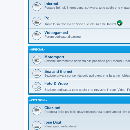
Internet
Postate link, siti interessanti, software, tutto quello che vi 
Pc
Tanto lo so che sta sezione ci vuole su tutti i forum!
Videogames!
Forum dedicato al gaming!
«SPECIAL»
Motorsport
Sezione interamente dedicata alla passione per i motori. De
Sex and the net
Sezione privata consentita solo agli utenti che faranno richies
Foto & Video
Sezione dedicata a tutto quello che troviamo in rete! Video, F
«CITAZIONI»
Citazioni
Raccolta delle piu belle citazioni prese da autori famosi, film 
Ipse Dixit
Rimangono nella storia!