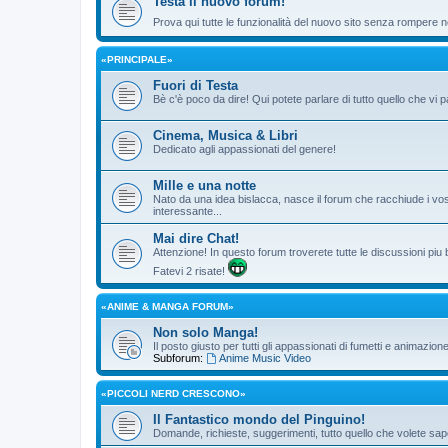
Testa il nuovo forum!
Prova qui tutte le funzionalità del nuovo sito senza rompere ne
«PRINCIPALE»
Fuori di Testa
Bè c'è poco da dire! Qui potete parlare di tutto quello che vi p
Cinema, Musica & Libri
Dedicato agli appassionati del genere!
Mille e una notte
Nato da una idea bislacca, nasce il forum che racchiude i vos
interessante...
Mai dire Chat!
Attenzione! In questo forum troverete tutte le discussioni piu
Fatevi 2 risate!
«ANIME & MANGA FORUM»
Non solo Manga!
Il posto giusto per tutti gli appassionati di fumetti e animazio
Subforum:
Anime Music Video
«PICCOLI NERD CRESCONO»
Il Fantastico mondo del Pinguino!
Domande, richieste, suggerimenti, tutto quello che volete sape