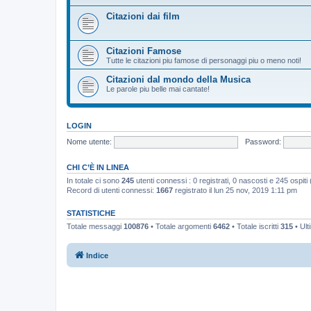
Citazioni dai film
Citazioni Famose
Tutte le citazioni piu famose di personaggi piu o meno noti!
Citazioni dal mondo della Musica
Le parole piu belle mai cantate!
LOGIN
Nome utente:
Password:
CHI C’È IN LINEA
In totale ci sono
245
utenti connessi : 0 registrati, 0 nascosti e 245 ospiti (b
Record di utenti connessi:
1667
registrato il lun 25 nov, 2019 1:11 pm
STATISTICHE
Totale messaggi
100876
• Totale argomenti
6462
• Totale iscritti
315
• Ult
Indice