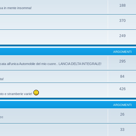
188
passa in mente insomma!
370
249
ARGOMENTI
295
dicata all'unica Automobile del mio cuore.. LANCIA DELTA INTEGRALE!
84
ta!
426
oto e stramberie varie!
ARGOMENTI
26
ecc
33