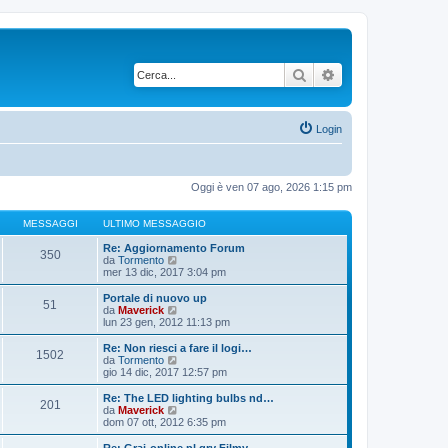
Cerca
Ricerca avanzata
Login
Oggi è ven 07 ago, 2026 1:15 pm
MESSAGGI
ULTIMO MESSAGGIO
Re: Aggiornamento Forum
350
V
da
Tormento
e
mer 13 dic, 2017 3:04 pm
d
i
Portale di nuovo up
51
u
V
da
Maverick
l
e
lun 23 gen, 2012 11:13 pm
t
d
i
i
Re: Non riesci a fare il logi…
1502
m
u
V
da
Tormento
o
l
e
gio 14 dic, 2017 12:57 pm
m
t
d
e
i
i
Re: The LED lighting bulbs nd…
s
201
m
u
V
da
Maverick
s
o
l
e
dom 07 ott, 2012 6:35 pm
a
m
t
d
g
e
i
i