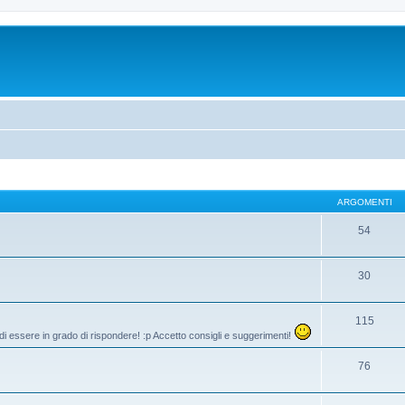
ARGOMENTI
54
30
115
di essere in grado di rispondere! :p Accetto consigli e suggerimenti!
76