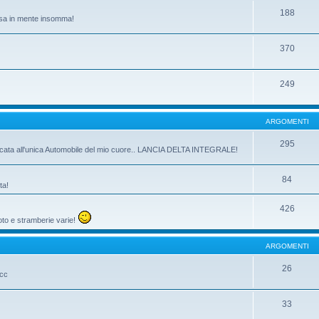
188
passa in mente insomma!
370
249
ARGOMENTI
295
dicata all'unica Automobile del mio cuore.. LANCIA DELTA INTEGRALE!
84
ta!
426
oto e stramberie varie!
ARGOMENTI
26
ecc
33