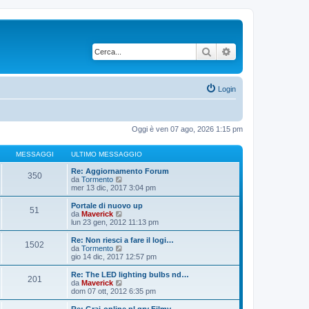
Cerca
Ricerca avanzata
Login
Oggi è ven 07 ago, 2026 1:15 pm
MESSAGGI
ULTIMO MESSAGGIO
Re: Aggiornamento Forum
350
V
da
Tormento
e
mer 13 dic, 2017 3:04 pm
d
i
Portale di nuovo up
51
u
V
da
Maverick
l
e
lun 23 gen, 2012 11:13 pm
t
d
i
i
Re: Non riesci a fare il logi…
1502
m
u
V
da
Tormento
o
l
e
gio 14 dic, 2017 12:57 pm
m
t
d
e
i
i
Re: The LED lighting bulbs nd…
s
201
m
u
V
da
Maverick
s
o
l
e
dom 07 ott, 2012 6:35 pm
a
m
t
d
g
e
i
i