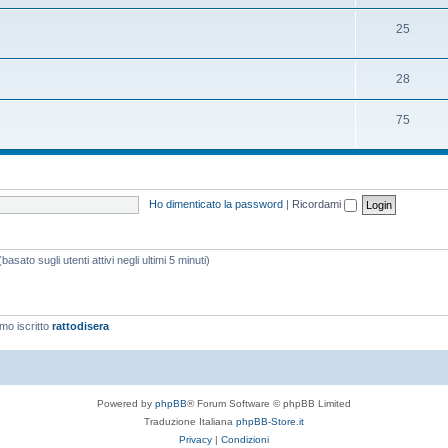
25
28
75
Ho dimenticato la password
|
Ricordami
asato sugli utenti attivi negli ultimi 5 minuti)
imo iscritto
rattodisera
Powered by
phpBB
® Forum Software © phpBB Limited
Traduzione Italiana
phpBB-Store.it
Privacy
|
Condizioni