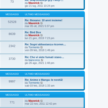
Re: Graj-online.pl gry Filmy-…
g
s
73
m
u
V
da
Maverick
i
s
o
l
e
gio 21 lug, 2011 10:24 pm
o
a
m
t
d
g
e
i
i
g
s
m
u
MESSAGGI
ULTIMO MESSAGGIO
i
s
o
l
o
a
m
t
Re: Iltexano: 10 anni insieme!
52528
g
e
i
V
da
Maverick
g
s
m
e
mar 05 ott, 2021 5:37 pm
i
s
o
d
o
a
m
i
Re: Bird Box
8639
g
e
u
V
da
Maverick
g
s
l
e
lun 21 gen, 2019 7:23 pm
i
s
t
d
o
a
i
i
Re: Sogni abbastanza ricorren…
2342
g
m
u
V
da
Tormento
g
o
l
e
ven 09 feb, 2018 1:49 pm
i
m
t
d
o
e
i
i
Re: Che vi siete fumati stano…
s
m
3730
u
V
da
biancoros
s
o
l
e
gio 26 ago, 2021 1:48 pm
a
m
t
d
g
e
i
i
g
s
m
u
i
s
o
MESSAGGI
ULTIMO MESSAGGIO
l
o
a
m
t
g
e
Re: Anime e Manga: le novità!
i
9997
g
s
V
da
Tormento
m
i
s
e
sab 03 feb, 2018 1:33 am
o
o
a
d
m
g
i
e
g
u
s
MESSAGGI
ULTIMO MESSAGGIO
i
l
s
o
t
a
V
da
Maverick
771
i
g
e
mar 22 nov, 2011 12:42 pm
m
g
d