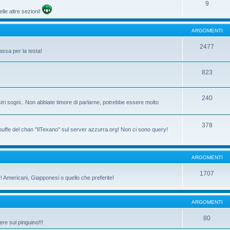
9
lle altre sezioni!
ARGOMENTI
2477
assa per la testa!
823
240
tri sogni.. Non abbiate timore di parlarne, potrebbe essere molto
378
 buffe del chan "IlTexano" sul server azzurra.org! Non ci sono query!
ARGOMENTI
1707
ne! Americani, Giapponesi o quello che preferite!
ARGOMENTI
80
re sul pinguino!!!