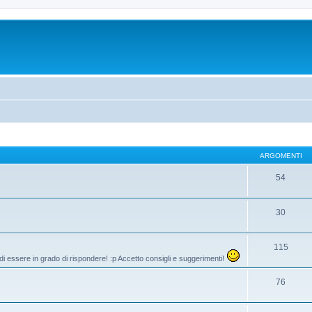
ARGOMENTI
54
30
115
di essere in grado di rispondere! :p Accetto consigli e suggerimenti!
76