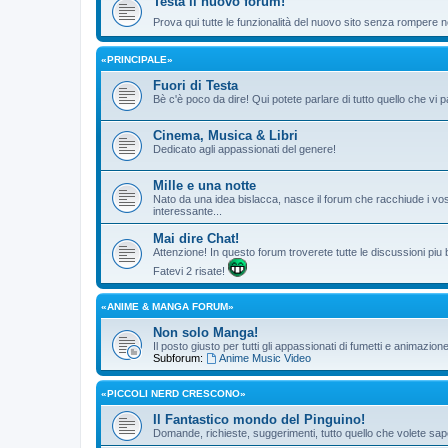
Testa il nuovo forum!
Prova qui tutte le funzionalità del nuovo sito senza rompere ne
«PRINCIPALE»
Fuori di Testa
Bè c'è poco da dire! Qui potete parlare di tutto quello che vi p
Cinema, Musica & Libri
Dedicato agli appassionati del genere!
Mille e una notte
Nato da una idea bislacca, nasce il forum che racchiude i vos
interessante...
Mai dire Chat!
Attenzione! In questo forum troverete tutte le discussioni piu
Fatevi 2 risate!
«ANIME & MANGA FORUM»
Non solo Manga!
Il posto giusto per tutti gli appassionati di fumetti e animazio
Subforum:
Anime Music Video
«PICCOLI NERD CRESCONO»
Il Fantastico mondo del Pinguino!
Domande, richieste, suggerimenti, tutto quello che volete sape