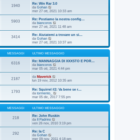
o
i
i
Re: Win Rar 3.0
m
o
1940
u
V
da
Gohan
e
l
e
mer 27 ott, 2021 10:33 am
s
t
d
s
i
i
Re: Postiamo la nostra config…
a
m
5903
u
V
da
biancoros
g
o
l
e
mer 27 ott, 2021 11:48 am
g
m
t
d
i
e
i
i
o
Re: Aiutatemi a trovare un si…
s
3414
m
u
V
da
Gohan
s
o
l
e
mer 27 ott, 2021 10:37 am
a
m
t
d
g
e
i
i
g
s
m
u
MESSAGGI
ULTIMO MESSAGGIO
i
s
o
l
o
a
m
t
Re: MANNAGGIA DI XXXSTO E POR…
6316
g
e
i
V
da
biancoros
g
s
m
e
mar 05 ott, 2021 4:44 pm
i
s
o
d
o
a
m
i
V
da
Maverick
2187
g
e
u
e
lun 19 nov, 2012 10:35 am
g
s
l
d
i
s
t
i
Re: Squirrel #2: Va bene se r…
o
a
i
1793
u
V
da
tormento_
g
m
l
e
mar 05 dic, 2017 7:55 pm
g
o
t
d
i
m
i
i
o
e
m
u
MESSAGGI
ULTIMO MESSAGGIO
s
o
l
s
m
t
Re: John Ruskin
a
218
e
V
i
da
Il Padrino
g
s
e
m
ven 26 nov, 2010 3:19 pm
g
s
d
o
i
a
i
m
Re: la C
o
g
292
u
e
V
da
Gohan
g
l
s
e
mer 09 nov, 2011 4:18 pm