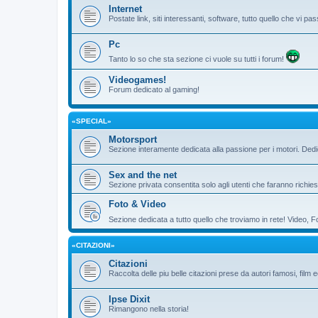
Internet
Postate link, siti interessanti, software, tutto quello che vi 
Pc
Tanto lo so che sta sezione ci vuole su tutti i forum!
Videogames!
Forum dedicato al gaming!
«SPECIAL»
Motorsport
Sezione interamente dedicata alla passione per i motori. De
Sex and the net
Sezione privata consentita solo agli utenti che faranno richies
Foto & Video
Sezione dedicata a tutto quello che troviamo in rete! Video, F
«CITAZIONI»
Citazioni
Raccolta delle piu belle citazioni prese da autori famosi, film 
Ipse Dixit
Rimangono nella storia!