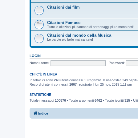
Citazioni dai film
Citazioni Famose
Tutte le citazioni piu famose di personaggi piu o meno noti!
Citazioni dal mondo della Musica
Le parole piu belle mai cantate!
LOGIN
Nome utente:
Password:
CHI C’È IN LINEA
In totale ci sono
249
utenti connessi : 0 registrati, 0 nascosti e 249 ospiti (b
Record di utenti connessi:
1667
registrato il lun 25 nov, 2019 1:11 pm
STATISTICHE
Totale messaggi
100876
• Totale argomenti
6462
• Totale iscritti
315
• Ult
Indice