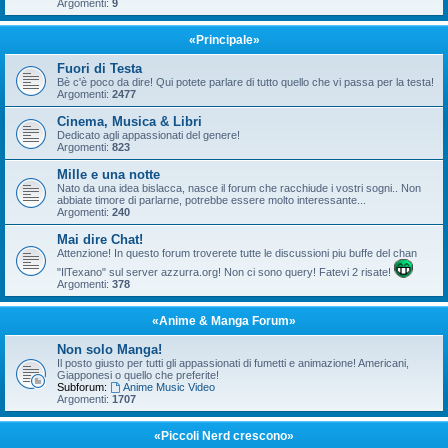
Argomenti:
9
«Principale»
Fuori di Testa
Bè c'è poco da dire! Qui potete parlare di tutto quello che vi passa per la testa!
Argomenti:
2477
Cinema, Musica & Libri
Dedicato agli appassionati del genere!
Argomenti:
823
Mille e una notte
Nato da una idea bislacca, nasce il forum che racchiude i vostri sogni.. Non
abbiate timore di parlarne, potrebbe essere molto interessante...
Argomenti:
240
Mai dire Chat!
Attenzione! In questo forum troverete tutte le discussioni piu buffe del chan
"IlTexano" sul server azzurra.org! Non ci sono query! Fatevi 2 risate!
Argomenti:
378
«Anime & Manga Forum»
Non solo Manga!
Il posto giusto per tutti gli appassionati di fumetti e animazione! Americani,
Giapponesi o quello che preferite!
Subforum:
Anime Music Video
Argomenti:
1707
«Piccoli Nerd crescono»