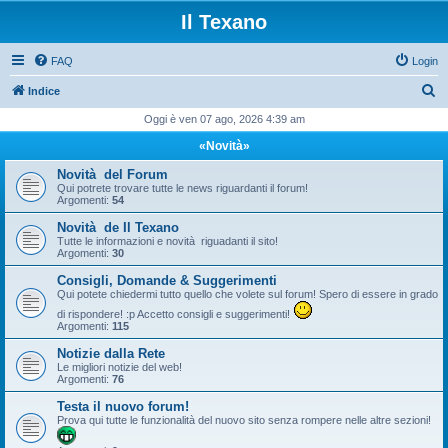
Il Texano
FAQ
Login
C
Indice
e
Oggi è ven 07 ago, 2026 4:39 am
r
«Novità»
c
Novità del Forum
a
Qui potrete trovare tutte le news riguardanti il forum!
Argomenti:
54
Novità de Il Texano
Tutte le informazioni e novità riguadanti il sito!
Argomenti:
30
Consigli, Domande & Suggerimenti
Qui potete chiedermi tutto quello che volete sul forum! Spero di essere in grado
di rispondere! :p Accetto consigli e suggerimenti!
Argomenti:
115
Notizie dalla Rete
Le migliori notizie del web!
Argomenti:
76
Testa il nuovo forum!
Prova qui tutte le funzionalità del nuovo sito senza rompere nelle altre sezioni!