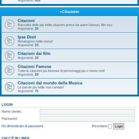
Argomenti:
426
«Citazioni»
Citazioni
Raccolta delle piu belle citazioni prese da autori famosi, film ecc
Argomenti:
26
Ipse Dixit
Rimangono nella storia!
Argomenti:
33
Citazioni dai film
Argomenti:
25
Citazioni Famose
Tutte le citazioni piu famose di personaggi piu o meno noti!
Argomenti:
28
Citazioni dal mondo della Musica
Le parole piu belle mai cantate!
Argomenti:
75
LOGIN
Nome utente:
Password:
Ho dimenticato la password
Ricordami
CHI C’È IN LINEA