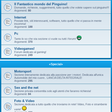
Il Fantastico mondo del Pinguino!
Domande, richieste, suggerimenti, tutto quello che volete sapere sul pinguino!!!
Argomenti:
80
Internet
Postate link, siti interessanti, software, tutto quello che vi passa in mente
insomma!
Argomenti:
188
Pc
Tanto lo so che sta sezione ci vuole su tutti i forum!
Argomenti:
370
Videogames!
Forum dedicato al gaming!
Argomenti:
249
«Special»
Motorsport
Sezione interamente dedicata alla passione per i motori. Dedicata all'unica
Automobile del mio cuore.. LANCIA DELTA INTEGRALE!
Argomenti:
295
Sex and the net
Sezione privata consentita solo agli utenti che faranno richiesta!
Argomenti:
84
Foto & Video
Sezione dedicata a tutto quello che troviamo in rete! Video, Foto e stramberie
varie!