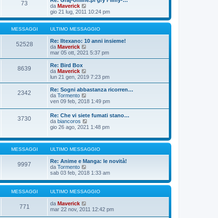
Re: Graj-online.pl gry Filmy-…
g
s
73
m
u
V
da
Maverick
i
s
o
l
e
gio 21 lug, 2011 10:24 pm
o
a
m
t
d
g
e
i
i
g
s
m
u
MESSAGGI
ULTIMO MESSAGGIO
i
s
o
l
o
a
m
t
Re: Iltexano: 10 anni insieme!
52528
g
e
i
V
da
Maverick
g
s
m
e
mar 05 ott, 2021 5:37 pm
i
s
o
d
o
a
m
i
Re: Bird Box
8639
g
e
u
V
da
Maverick
g
s
l
e
lun 21 gen, 2019 7:23 pm
i
s
t
d
o
a
i
i
Re: Sogni abbastanza ricorren…
2342
g
m
u
V
da
Tormento
g
o
l
e
ven 09 feb, 2018 1:49 pm
i
m
t
d
o
e
i
i
Re: Che vi siete fumati stano…
s
m
3730
u
V
da
biancoros
s
o
l
e
gio 26 ago, 2021 1:48 pm
a
m
t
d
g
e
i
i
g
s
m
u
i
s
o
MESSAGGI
ULTIMO MESSAGGIO
l
o
a
m
t
g
e
Re: Anime e Manga: le novità!
i
9997
g
s
V
da
Tormento
m
i
s
e
sab 03 feb, 2018 1:33 am
o
o
a
d
m
g
i
e
g
u
s
MESSAGGI
ULTIMO MESSAGGIO
i
l
s
o
t
a
V
da
Maverick
771
i
g
e
mar 22 nov, 2011 12:42 pm
m
g
d