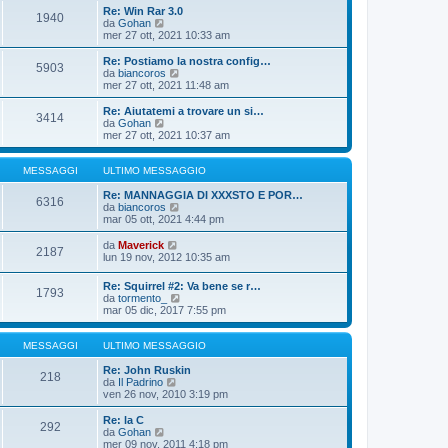
o
i
i
Re: Win Rar 3.0
m
o
1940
u
V
da
Gohan
e
l
e
mer 27 ott, 2021 10:33 am
s
t
d
s
i
i
Re: Postiamo la nostra config…
a
m
5903
u
V
da
biancoros
g
o
l
e
mer 27 ott, 2021 11:48 am
g
m
t
d
i
e
i
i
o
Re: Aiutatemi a trovare un si…
s
3414
m
u
V
da
Gohan
s
o
l
e
mer 27 ott, 2021 10:37 am
a
m
t
d
g
e
i
i
g
s
m
u
MESSAGGI
ULTIMO MESSAGGIO
i
s
o
l
o
a
m
t
Re: MANNAGGIA DI XXXSTO E POR…
6316
g
e
i
V
da
biancoros
g
s
m
e
mar 05 ott, 2021 4:44 pm
i
s
o
d
o
a
m
i
V
da
Maverick
2187
g
e
u
e
lun 19 nov, 2012 10:35 am
g
s
l
d
i
s
t
i
Re: Squirrel #2: Va bene se r…
o
a
i
1793
u
V
da
tormento_
g
m
l
e
mar 05 dic, 2017 7:55 pm
g
o
t
d
i
m
i
i
o
e
m
u
MESSAGGI
ULTIMO MESSAGGIO
s
o
l
s
m
t
Re: John Ruskin
a
218
e
V
i
da
Il Padrino
g
s
e
m
ven 26 nov, 2010 3:19 pm
g
s
d
o
i
a
i
m
Re: la C
o
g
292
u
e
V
da
Gohan
g
l
s
e
mer 09 nov, 2011 4:18 pm