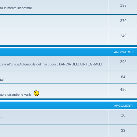
188
passa in mente insomma!
370
249
ARGOMENTI
295
dicata all'unica Automobile del mio cuore.. LANCIA DELTA INTEGRALE!
84
ta!
426
oto e stramberie varie!
ARGOMENTI
26
ecc
33