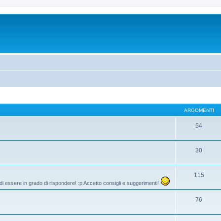
ARGOMENTI
54
30
115
di essere in grado di rispondere! :p Accetto consigli e suggerimenti!
76