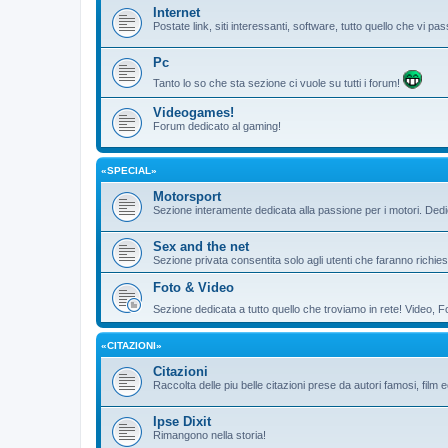
Internet
Postate link, siti interessanti, software, tutto quello che vi 
Pc
Tanto lo so che sta sezione ci vuole su tutti i forum!
Videogames!
Forum dedicato al gaming!
«SPECIAL»
Motorsport
Sezione interamente dedicata alla passione per i motori. De
Sex and the net
Sezione privata consentita solo agli utenti che faranno richies
Foto & Video
Sezione dedicata a tutto quello che troviamo in rete! Video, F
«CITAZIONI»
Citazioni
Raccolta delle piu belle citazioni prese da autori famosi, film 
Ipse Dixit
Rimangono nella storia!