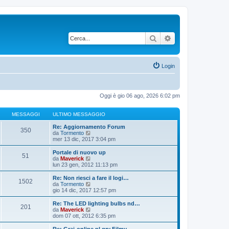
Cerca
Ricerca avanzata
Login
Oggi è gio 06 ago, 2026 6:02 pm
MESSAGGI
ULTIMO MESSAGGIO
Re: Aggiornamento Forum
350
V
da
Tormento
e
mer 13 dic, 2017 3:04 pm
d
i
Portale di nuovo up
51
u
V
da
Maverick
l
e
lun 23 gen, 2012 11:13 pm
t
d
i
i
Re: Non riesci a fare il logi…
1502
m
u
V
da
Tormento
o
l
e
gio 14 dic, 2017 12:57 pm
m
t
d
e
i
i
Re: The LED lighting bulbs nd…
s
201
m
u
V
da
Maverick
s
o
l
e
dom 07 ott, 2012 6:35 pm
a
m
t
d
g
e
i
i