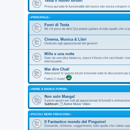
Testa il nuovo forum!
Prova qui tutte le funzionalità del nuovo sito senza rompere ne
«PRINCIPALE»
Fuori di Testa
Bè c'è poco da dire! Qui potete parlare di tutto quello che vi p
Cinema, Musica & Libri
Dedicato agli appassionati del genere!
Mille e una notte
Nato da una idea bislacca, nasce il forum che racchiude i vos
interessante...
Mai dire Chat!
Attenzione! In questo forum troverete tutte le discussioni piu
Fatevi 2 risate!
«ANIME & MANGA FORUM»
Non solo Manga!
Il posto giusto per tutti gli appassionati di fumetti e animazio
Subforum:
Anime Music Video
«PICCOLI NERD CRESCONO»
Il Fantastico mondo del Pinguino!
Domande, richieste, suggerimenti, tutto quello che volete sape