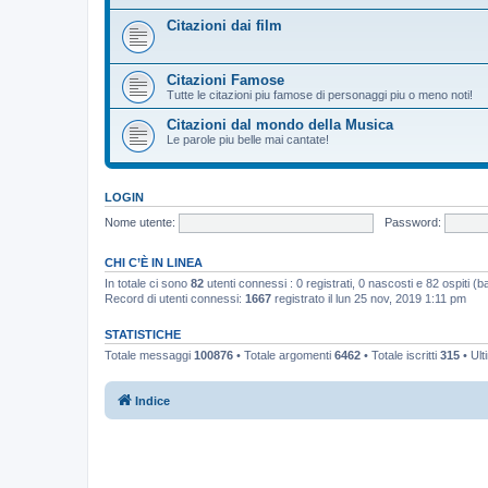
Citazioni dai film
Citazioni Famose
Tutte le citazioni piu famose di personaggi piu o meno noti!
Citazioni dal mondo della Musica
Le parole piu belle mai cantate!
LOGIN
Nome utente:
Password:
CHI C’È IN LINEA
In totale ci sono
82
utenti connessi : 0 registrati, 0 nascosti e 82 ospiti (bas
Record di utenti connessi:
1667
registrato il lun 25 nov, 2019 1:11 pm
STATISTICHE
Totale messaggi
100876
• Totale argomenti
6462
• Totale iscritti
315
• Ult
Indice