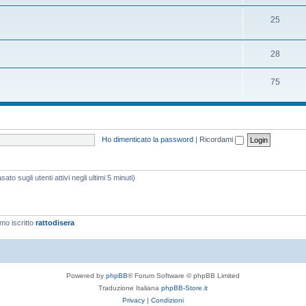
25
28
75
Ho dimenticato la password
|
Ricordami
ato sugli utenti attivi negli ultimi 5 minuti)
imo iscritto
rattodisera
Powered by
phpBB
® Forum Software © phpBB Limited
Traduzione Italiana
phpBB-Store.it
Privacy
|
Condizioni