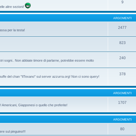
9
lle altre sezioni!
ARGOMENTI
2477
assa per la testa!
823
240
tri sogni.. Non abbiate timore di parlarne, potrebbe essere molto
378
 buffe del chan "IlTexano" sul server azzurra.org! Non ci sono query!
ARGOMENTI
1707
ne! Americani, Giapponesi o quello che preferite!
ARGOMENTI
80
re sul pinguino!!!