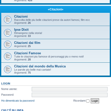
Argomenti:
426
«Citazioni»
Citazioni
Raccolta delle piu belle citazioni prese da autori famosi, film ecc
Argomenti:
26
Ipse Dixit
Rimangono nella storia!
Argomenti:
33
Citazioni dai film
Argomenti:
25
Citazioni Famose
Tutte le citazioni piu famose di personaggi piu o meno noti!
Argomenti:
28
Citazioni dal mondo della Musica
Le parole piu belle mai cantate!
Argomenti:
75
LOGIN
Nome utente:
Password:
Ho dimenticato la password
Ricordami
CHI C’È IN LINEA