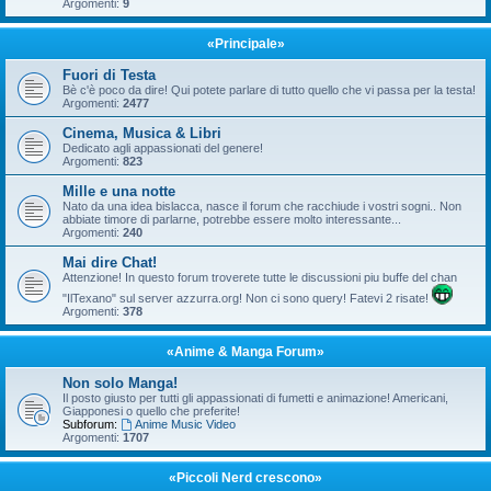
Argomenti:
9
«Principale»
Fuori di Testa
Bè c'è poco da dire! Qui potete parlare di tutto quello che vi passa per la testa!
Argomenti:
2477
Cinema, Musica & Libri
Dedicato agli appassionati del genere!
Argomenti:
823
Mille e una notte
Nato da una idea bislacca, nasce il forum che racchiude i vostri sogni.. Non
abbiate timore di parlarne, potrebbe essere molto interessante...
Argomenti:
240
Mai dire Chat!
Attenzione! In questo forum troverete tutte le discussioni piu buffe del chan
"IlTexano" sul server azzurra.org! Non ci sono query! Fatevi 2 risate!
Argomenti:
378
«Anime & Manga Forum»
Non solo Manga!
Il posto giusto per tutti gli appassionati di fumetti e animazione! Americani,
Giapponesi o quello che preferite!
Subforum:
Anime Music Video
Argomenti:
1707
«Piccoli Nerd crescono»