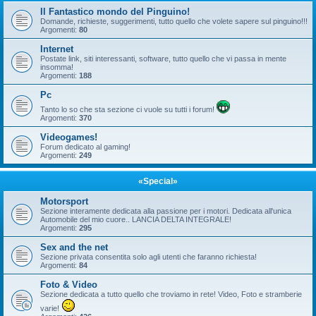
Il Fantastico mondo del Pinguino!
Domande, richieste, suggerimenti, tutto quello che volete sapere sul pinguino!!!
Argomenti:
80
Internet
Postate link, siti interessanti, software, tutto quello che vi passa in mente
insomma!
Argomenti:
188
Pc
Tanto lo so che sta sezione ci vuole su tutti i forum!
Argomenti:
370
Videogames!
Forum dedicato al gaming!
Argomenti:
249
«Special»
Motorsport
Sezione interamente dedicata alla passione per i motori. Dedicata all'unica
Automobile del mio cuore.. LANCIA DELTA INTEGRALE!
Argomenti:
295
Sex and the net
Sezione privata consentita solo agli utenti che faranno richiesta!
Argomenti:
84
Foto & Video
Sezione dedicata a tutto quello che troviamo in rete! Video, Foto e stramberie
varie!