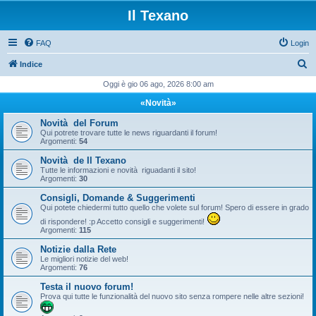
Il Texano
FAQ
Login
C
Indice
e
Oggi è gio 06 ago, 2026 8:00 am
r
«Novità»
c
Novità del Forum
a
Qui potrete trovare tutte le news riguardanti il forum!
Argomenti:
54
Novità de Il Texano
Tutte le informazioni e novità riguadanti il sito!
Argomenti:
30
Consigli, Domande & Suggerimenti
Qui potete chiedermi tutto quello che volete sul forum! Spero di essere in grado
di rispondere! :p Accetto consigli e suggerimenti!
Argomenti:
115
Notizie dalla Rete
Le migliori notizie del web!
Argomenti:
76
Testa il nuovo forum!
Prova qui tutte le funzionalità del nuovo sito senza rompere nelle altre sezioni!