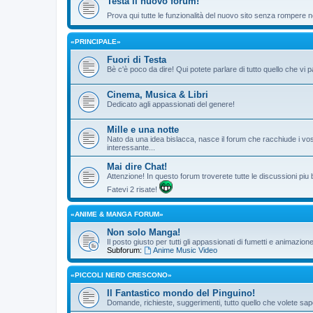
Testa il nuovo forum!
Prova qui tutte le funzionalità del nuovo sito senza rompere ne
«PRINCIPALE»
Fuori di Testa
Bè c'è poco da dire! Qui potete parlare di tutto quello che vi p
Cinema, Musica & Libri
Dedicato agli appassionati del genere!
Mille e una notte
Nato da una idea bislacca, nasce il forum che racchiude i vos
interessante...
Mai dire Chat!
Attenzione! In questo forum troverete tutte le discussioni piu
Fatevi 2 risate!
«ANIME & MANGA FORUM»
Non solo Manga!
Il posto giusto per tutti gli appassionati di fumetti e animazio
Subforum:
Anime Music Video
«PICCOLI NERD CRESCONO»
Il Fantastico mondo del Pinguino!
Domande, richieste, suggerimenti, tutto quello che volete sape