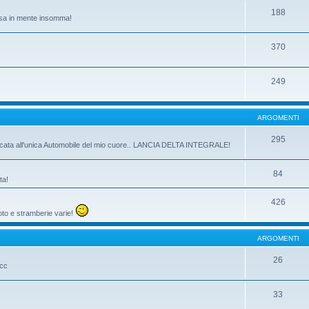
188
passa in mente insomma!
370
249
ARGOMENTI
295
dicata all'unica Automobile del mio cuore.. LANCIA DELTA INTEGRALE!
84
ta!
426
oto e stramberie varie!
ARGOMENTI
26
ecc
33