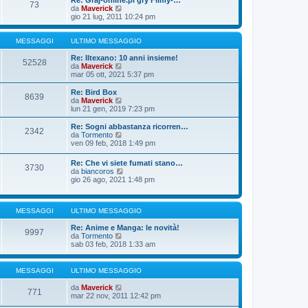
Re: Graj-online.pl gry Filmy-…
g
s
73
m
u
V
da
Maverick
i
s
o
l
e
gio 21 lug, 2011 10:24 pm
o
a
m
t
d
g
e
i
i
g
s
m
u
MESSAGGI
ULTIMO MESSAGGIO
i
s
o
l
o
a
m
t
Re: Iltexano: 10 anni insieme!
52528
g
e
i
V
da
Maverick
g
s
m
e
mar 05 ott, 2021 5:37 pm
i
s
o
d
o
a
m
i
Re: Bird Box
8639
g
e
u
V
da
Maverick
g
s
l
e
lun 21 gen, 2019 7:23 pm
i
s
t
d
o
a
i
i
Re: Sogni abbastanza ricorren…
2342
g
m
u
V
da
Tormento
g
o
l
e
ven 09 feb, 2018 1:49 pm
i
m
t
d
o
e
i
i
Re: Che vi siete fumati stano…
s
m
3730
u
V
da
biancoros
s
o
l
e
gio 26 ago, 2021 1:48 pm
a
m
t
d
g
e
i
i
g
s
m
u
i
s
o
MESSAGGI
ULTIMO MESSAGGIO
l
o
a
m
t
g
e
Re: Anime e Manga: le novità!
i
9997
g
s
V
da
Tormento
m
i
s
e
sab 03 feb, 2018 1:33 am
o
o
a
d
m
g
i
e
g
u
s
MESSAGGI
ULTIMO MESSAGGIO
i
l
s
o
t
a
V
da
Maverick
771
i
g
e
mar 22 nov, 2011 12:42 pm
m
g
d