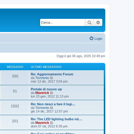
Cerca
Ricerca avanzata
Login
Oggi è gio 06 ago, 2026 10:49 pm
MESSAGGI
ULTIMO MESSAGGIO
Re: Aggiornamento Forum
350
V
da
Tormento
e
mer 13 dic, 2017 3:04 pm
d
i
Portale di nuovo up
51
u
V
da
Maverick
l
e
lun 23 gen, 2012 11:13 pm
t
d
i
i
Re: Non riesci a fare il logi…
1502
m
u
V
da
Tormento
o
l
e
gio 14 dic, 2017 12:57 pm
m
t
d
e
i
i
Re: The LED lighting bulbs nd…
s
201
m
u
V
da
Maverick
s
o
l
e
dom 07 ott, 2012 6:35 pm
a
m
t
d
g
e
i
i