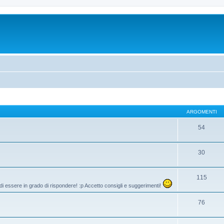
ARGOMENTI
54
30
115
di essere in grado di rispondere! :p Accetto consigli e suggerimenti!
76