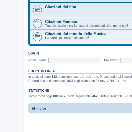
Citazioni dai film
Citazioni Famose
Tutte le citazioni piu famose di personaggi piu o meno noti!
Citazioni dal mondo della Musica
Le parole piu belle mai cantate!
LOGIN
Nome utente:
Password:
CHI C’È IN LINEA
In totale ci sono
182
utenti connessi : 1 registrato, 0 nascosti e 181 ospiti (
Record di utenti connessi:
1667
registrato il lun 25 nov, 2019 1:11 pm
STATISTICHE
Totale messaggi
100876
• Totale argomenti
6462
• Totale iscritti
315
• Ult
Indice