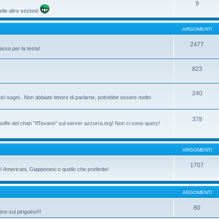
9
lle altre sezioni!
ARGOMENTI
2477
assa per la testa!
823
240
tri sogni.. Non abbiate timore di parlarne, potrebbe essere molto
378
 buffe del chan "IlTexano" sul server azzurra.org! Non ci sono query!
ARGOMENTI
1707
ne! Americani, Giapponesi o quello che preferite!
ARGOMENTI
80
re sul pinguino!!!