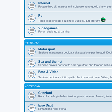
Internet
Postate link, siti interessanti, software, tutto quello che vi 
Pc
Tanto lo so che sta sezione ci vuole su tutti i forum!
Videogames!
Forum dedicato al gaming!
«SPECIAL»
Motorsport
Sezione interamente dedicata alla passione per i motori. De
Sex and the net
Sezione privata consentita solo agli utenti che faranno richies
Foto & Video
Sezione dedicata a tutto quello che troviamo in rete! Video, F
«CITAZIONI»
Citazioni
Raccolta delle piu belle citazioni prese da autori famosi, film 
Ipse Dixit
Rimangono nella storia!