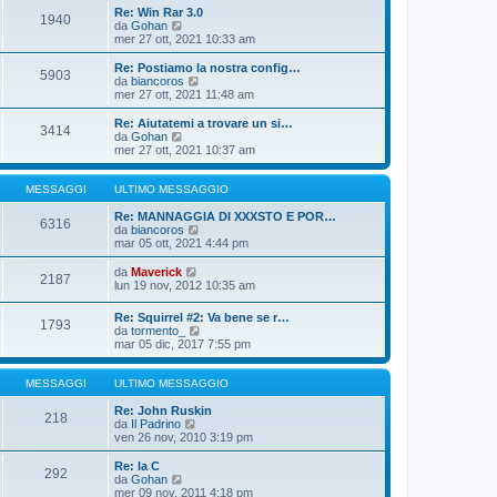
o
i
i
Re: Win Rar 3.0
m
o
1940
u
V
da
Gohan
e
l
e
mer 27 ott, 2021 10:33 am
s
t
d
s
i
i
Re: Postiamo la nostra config…
a
m
5903
u
V
da
biancoros
g
o
l
e
mer 27 ott, 2021 11:48 am
g
m
t
d
i
e
i
i
o
Re: Aiutatemi a trovare un si…
s
3414
m
u
V
da
Gohan
s
o
l
e
mer 27 ott, 2021 10:37 am
a
m
t
d
g
e
i
i
g
s
m
u
MESSAGGI
ULTIMO MESSAGGIO
i
s
o
l
o
a
m
t
Re: MANNAGGIA DI XXXSTO E POR…
6316
g
e
i
V
da
biancoros
g
s
m
e
mar 05 ott, 2021 4:44 pm
i
s
o
d
o
a
m
i
V
da
Maverick
2187
g
e
u
e
lun 19 nov, 2012 10:35 am
g
s
l
d
i
s
t
i
Re: Squirrel #2: Va bene se r…
o
a
i
1793
u
V
da
tormento_
g
m
l
e
mar 05 dic, 2017 7:55 pm
g
o
t
d
i
m
i
i
o
e
m
u
MESSAGGI
ULTIMO MESSAGGIO
s
o
l
s
m
t
Re: John Ruskin
a
218
e
V
i
da
Il Padrino
g
s
e
m
ven 26 nov, 2010 3:19 pm
g
s
d
o
i
a
i
m
Re: la C
o
g
292
u
e
V
da
Gohan
g
l
s
e
mer 09 nov, 2011 4:18 pm