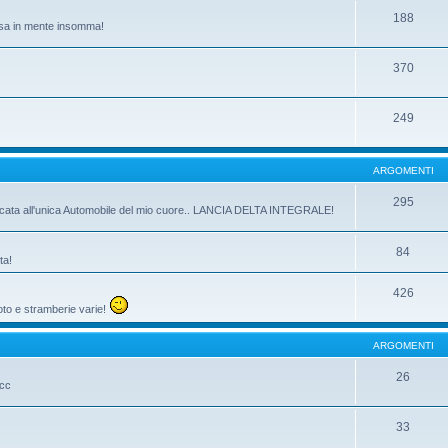
188
passa in mente insomma!
370
249
ARGOMENTI
295
dicata all'unica Automobile del mio cuore.. LANCIA DELTA INTEGRALE!
84
ta!
426
oto e stramberie varie!
ARGOMENTI
26
ecc
33