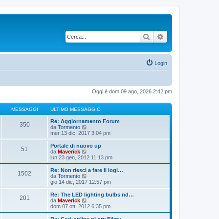
Cerca
Ricerca avanzata
Login
Oggi è dom 09 ago, 2026 2:42 pm
MESSAGGI
ULTIMO MESSAGGIO
Re: Aggiornamento Forum
350
V
da
Tormento
e
mer 13 dic, 2017 3:04 pm
d
i
Portale di nuovo up
51
u
V
da
Maverick
l
e
lun 23 gen, 2012 11:13 pm
t
d
i
i
Re: Non riesci a fare il logi…
1502
m
u
V
da
Tormento
o
l
e
gio 14 dic, 2017 12:57 pm
m
t
d
e
i
i
Re: The LED lighting bulbs nd…
s
201
m
u
V
da
Maverick
s
o
l
e
dom 07 ott, 2012 6:35 pm
a
m
t
d
g
e
i
i