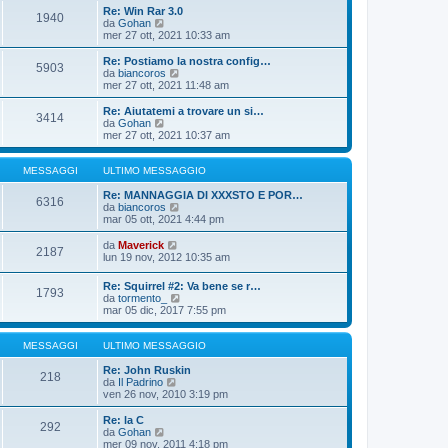
o
i
i
Re: Win Rar 3.0
m
o
1940
u
V
da
Gohan
e
l
e
mer 27 ott, 2021 10:33 am
s
t
d
s
i
i
Re: Postiamo la nostra config…
a
m
5903
u
V
da
biancoros
g
o
l
e
mer 27 ott, 2021 11:48 am
g
m
t
d
i
e
i
i
o
Re: Aiutatemi a trovare un si…
s
3414
m
u
V
da
Gohan
s
o
l
e
mer 27 ott, 2021 10:37 am
a
m
t
d
g
e
i
i
g
s
m
u
MESSAGGI
ULTIMO MESSAGGIO
i
s
o
l
o
a
m
t
Re: MANNAGGIA DI XXXSTO E POR…
6316
g
e
i
V
da
biancoros
g
s
m
e
mar 05 ott, 2021 4:44 pm
i
s
o
d
o
a
m
i
V
da
Maverick
2187
g
e
u
e
lun 19 nov, 2012 10:35 am
g
s
l
d
i
s
t
i
Re: Squirrel #2: Va bene se r…
o
a
i
1793
u
V
da
tormento_
g
m
l
e
mar 05 dic, 2017 7:55 pm
g
o
t
d
i
m
i
i
o
e
m
u
MESSAGGI
ULTIMO MESSAGGIO
s
o
l
s
m
t
Re: John Ruskin
a
218
e
V
i
da
Il Padrino
g
s
e
m
ven 26 nov, 2010 3:19 pm
g
s
d
o
i
a
i
m
Re: la C
o
g
292
u
e
V
da
Gohan
g
l
s
e
mer 09 nov, 2011 4:18 pm