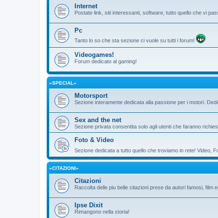
Internet
Postate link, siti interessanti, software, tutto quello che vi 
Pc
Tanto lo so che sta sezione ci vuole su tutti i forum!
Videogames!
Forum dedicato al gaming!
«SPECIAL»
Motorsport
Sezione interamente dedicata alla passione per i motori. De
Sex and the net
Sezione privata consentita solo agli utenti che faranno richies
Foto & Video
Sezione dedicata a tutto quello che troviamo in rete! Video, F
«CITAZIONI»
Citazioni
Raccolta delle piu belle citazioni prese da autori famosi, film 
Ipse Dixit
Rimangono nella storia!