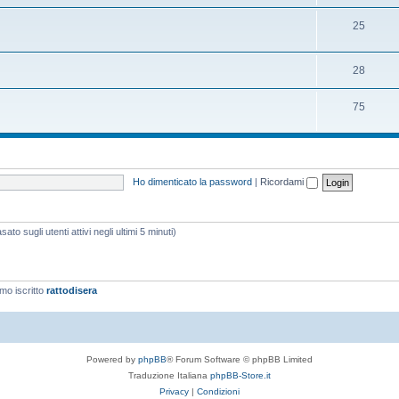
25
28
75
Ho dimenticato la password
|
Ricordami
ato sugli utenti attivi negli ultimi 5 minuti)
imo iscritto
rattodisera
Powered by
phpBB
® Forum Software © phpBB Limited
Traduzione Italiana
phpBB-Store.it
Privacy
|
Condizioni