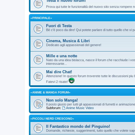
Testa il nuovo forum!
Prova qui tutte le funzionalità del nuovo sito senza rompere ne
«PRINCIPALE»
Fuori di Testa
Bè c'è poco da dire! Qui potete parlare di tutto quello che vi p
Cinema, Musica & Libri
Dedicato agli appassionati del genere!
Mille e una notte
Nato da una idea bislacca, nasce il forum che racchiude i vos
interessante...
Mai dire Chat!
Attenzione! In questo forum troverete tutte le discussioni piu
Fatevi 2 risate!
«ANIME & MANGA FORUM»
Non solo Manga!
Il posto giusto per tutti gli appassionati di fumetti e animazio
Subforum:
Anime Music Video
«PICCOLI NERD CRESCONO»
Il Fantastico mondo del Pinguino!
Domande, richieste, suggerimenti, tutto quello che volete sape