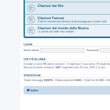
Citazioni dai film
Citazioni Famose
Tutte le citazioni piu famose di personaggi piu o meno noti!
Citazioni dal mondo della Musica
Le parole piu belle mai cantate!
LOGIN
Nome utente:
Password:
CHI C’È IN LINEA
In totale ci sono
78
utenti connessi : 0 registrati, 0 nascosti e 78 ospiti (bas
Record di utenti connessi:
1667
registrato il lun 25 nov, 2019 1:11 pm
STATISTICHE
Totale messaggi
100876
• Totale argomenti
6462
• Totale iscritti
315
• Ult
Indice