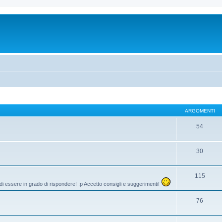
ARGOMENTI
54
30
115
di essere in grado di rispondere! :p Accetto consigli e suggerimenti!
76