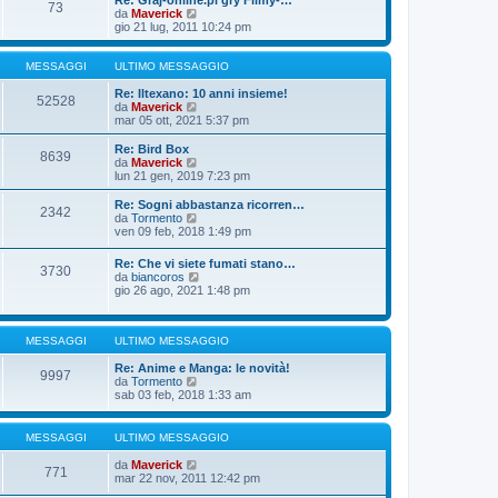
Re: Graj-online.pl gry Filmy-…
g
s
73
m
u
V
da
Maverick
i
s
o
l
e
gio 21 lug, 2011 10:24 pm
o
a
m
t
d
g
e
i
i
g
s
m
u
MESSAGGI
ULTIMO MESSAGGIO
i
s
o
l
o
a
m
t
Re: Iltexano: 10 anni insieme!
52528
g
e
i
V
da
Maverick
g
s
m
e
mar 05 ott, 2021 5:37 pm
i
s
o
d
o
a
m
i
Re: Bird Box
8639
g
e
u
V
da
Maverick
g
s
l
e
lun 21 gen, 2019 7:23 pm
i
s
t
d
o
a
i
i
Re: Sogni abbastanza ricorren…
2342
g
m
u
V
da
Tormento
g
o
l
e
ven 09 feb, 2018 1:49 pm
i
m
t
d
o
e
i
i
Re: Che vi siete fumati stano…
s
m
3730
u
V
da
biancoros
s
o
l
e
gio 26 ago, 2021 1:48 pm
a
m
t
d
g
e
i
i
g
s
m
u
i
s
o
MESSAGGI
ULTIMO MESSAGGIO
l
o
a
m
t
g
e
Re: Anime e Manga: le novità!
i
9997
g
s
V
da
Tormento
m
i
s
e
sab 03 feb, 2018 1:33 am
o
o
a
d
m
g
i
e
g
u
s
MESSAGGI
ULTIMO MESSAGGIO
i
l
s
o
t
a
V
da
Maverick
771
i
g
e
mar 22 nov, 2011 12:42 pm
m
g
d