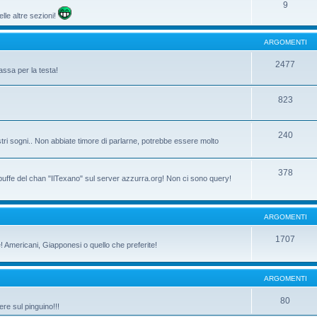
9
lle altre sezioni!
ARGOMENTI
2477
assa per la testa!
823
240
tri sogni.. Non abbiate timore di parlarne, potrebbe essere molto
378
 buffe del chan "IlTexano" sul server azzurra.org! Non ci sono query!
ARGOMENTI
1707
ne! Americani, Giapponesi o quello che preferite!
ARGOMENTI
80
re sul pinguino!!!