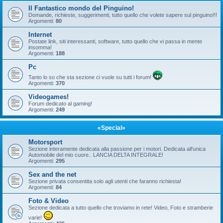
Il Fantastico mondo del Pinguino!
Domande, richieste, suggerimenti, tutto quello che volete sapere sul pinguino!!!
Argomenti:
80
Internet
Postate link, siti interessanti, software, tutto quello che vi passa in mente
insomma!
Argomenti:
188
Pc
Tanto lo so che sta sezione ci vuole su tutti i forum!
Argomenti:
370
Videogames!
Forum dedicato al gaming!
Argomenti:
249
«Special»
Motorsport
Sezione interamente dedicata alla passione per i motori. Dedicata all'unica
Automobile del mio cuore.. LANCIA DELTA INTEGRALE!
Argomenti:
295
Sex and the net
Sezione privata consentita solo agli utenti che faranno richiesta!
Argomenti:
84
Foto & Video
Sezione dedicata a tutto quello che troviamo in rete! Video, Foto e stramberie
varie!