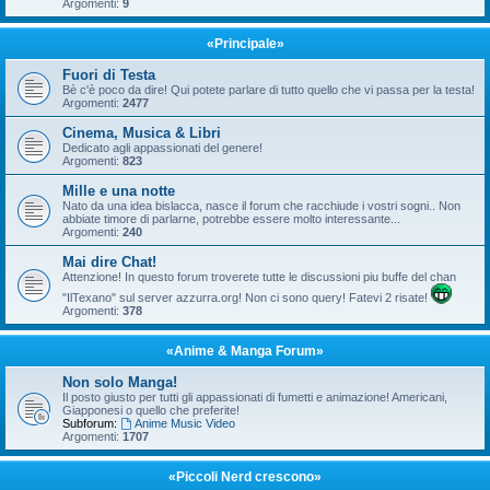
Argomenti:
9
«Principale»
Fuori di Testa
Bè c'è poco da dire! Qui potete parlare di tutto quello che vi passa per la testa!
Argomenti:
2477
Cinema, Musica & Libri
Dedicato agli appassionati del genere!
Argomenti:
823
Mille e una notte
Nato da una idea bislacca, nasce il forum che racchiude i vostri sogni.. Non
abbiate timore di parlarne, potrebbe essere molto interessante...
Argomenti:
240
Mai dire Chat!
Attenzione! In questo forum troverete tutte le discussioni piu buffe del chan
"IlTexano" sul server azzurra.org! Non ci sono query! Fatevi 2 risate!
Argomenti:
378
«Anime & Manga Forum»
Non solo Manga!
Il posto giusto per tutti gli appassionati di fumetti e animazione! Americani,
Giapponesi o quello che preferite!
Subforum:
Anime Music Video
Argomenti:
1707
«Piccoli Nerd crescono»