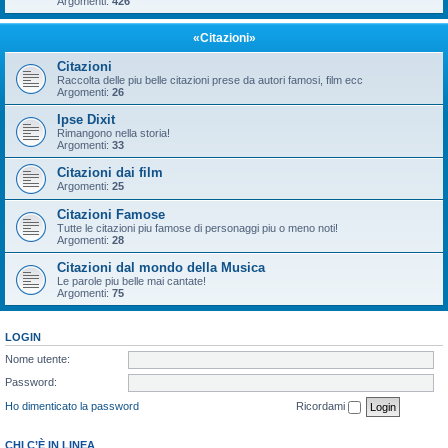
Argomenti:
426
«Citazioni»
Citazioni
Raccolta delle piu belle citazioni prese da autori famosi, film ecc
Argomenti:
26
Ipse Dixit
Rimangono nella storia!
Argomenti:
33
Citazioni dai film
Argomenti:
25
Citazioni Famose
Tutte le citazioni piu famose di personaggi piu o meno noti!
Argomenti:
28
Citazioni dal mondo della Musica
Le parole piu belle mai cantate!
Argomenti:
75
LOGIN
Nome utente:
Password:
Ho dimenticato la password
Ricordami
CHI C’È IN LINEA