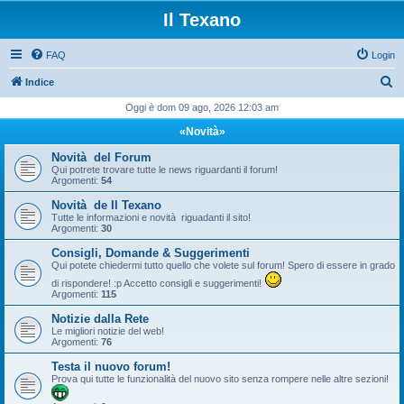
Il Texano
FAQ
Login
C
Indice
e
Oggi è dom 09 ago, 2026 12:03 am
r
«Novità»
c
Novità del Forum
a
Qui potrete trovare tutte le news riguardanti il forum!
Argomenti:
54
Novità de Il Texano
Tutte le informazioni e novità riguadanti il sito!
Argomenti:
30
Consigli, Domande & Suggerimenti
Qui potete chiedermi tutto quello che volete sul forum! Spero di essere in grado
di rispondere! :p Accetto consigli e suggerimenti!
Argomenti:
115
Notizie dalla Rete
Le migliori notizie del web!
Argomenti:
76
Testa il nuovo forum!
Prova qui tutte le funzionalità del nuovo sito senza rompere nelle altre sezioni!